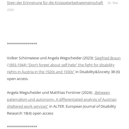
Stein der Erinnerung für die Krüppelarbeitsgemeinschaft
26. Mai
2026
***************
Volker Schönwiese und Angela Wegscheider (2023):
Siegfried Braun
(1893-1944) “Don’t forget about self-help” the fight for disability
rights in Austria in the 1920s and 1930s“
in Disability&Society 38 (6)
open access.
Angela Wegscheider und Matthias Forstner (2024):
„Between
paternalism und autonomy. A differentiated analysis of Austrian
sheltered work services“
in ALTER. European Journal of Disability
Research 18(4) open access
***************