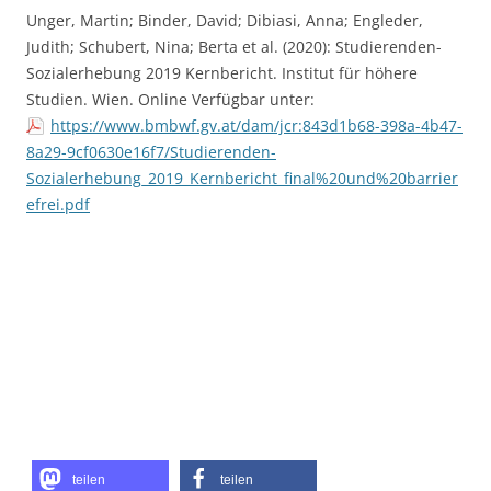
Unger, Martin; Binder, David; Dibiasi, Anna; Engleder,
Judith; Schubert, Nina; Berta et al. (2020): Studierenden-
Sozialerhebung 2019 Kernbericht. Institut für höhere
Studien. Wien. Online Verfügbar unter:
https://www.bmbwf.gv.at/dam/jcr:843d1b68-398a-4b47-
8a29-9cf0630e16f7/Studierenden-
Sozialerhebung_2019_Kernbericht_final%20und%20barrier
efrei.pdf
teilen
teilen