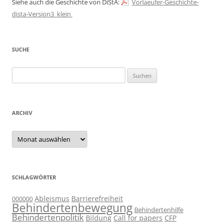
Siehe auch die Geschichte von DiStA:
Vorlaeufer-Geschichte-
dista-Version3_klein
SUCHE
Suchen
nach:
ARCHIV
Archiv
SCHLAGWÖRTER
Ableismus
Barrierefreiheit
000000
Behindertenbewegung
Behindertenhilfe
Behindertenpolitik
Bildung
Call for papers
CFP