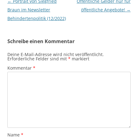
Beitragsnavigation
←
Portrait von Siegfried
Öffentliche Gelder nur für
Braun im Newsletter
öffentliche Angebote!
→
Behindertenpolitik (12/2022)
Schreibe einen Kommentar
Deine E-Mail-Adresse wird nicht veröffentlicht.
Erforderliche Felder sind mit
*
markiert
Kommentar
*
Name
*