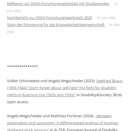
Reflexion zur DiStA-Forschungswerkstatt mit Studierenden
16.
Juni 2026
Nachbericht zur DiStA-Forschungswerkstatt 2026
10. Juni 2026
Stein der Erinnerung für die Krüppelarbeitsgemeinschaft
26. Mai
2026
***************
Volker Schönwiese und Angela Wegscheider (2023):
Siegfried Braun
(1893-1944) “Don’t forget about self-help” the fight for disability
rights in Austria in the 1920s and 1930s“
in Disability&Society 38 (6)
open access.
Angela Wegscheider und Matthias Forstner (2024):
„Between
paternalism und autonomy. A differentiated analysis of Austrian
sheltered work services“
in ALTER. European Journal of Disability