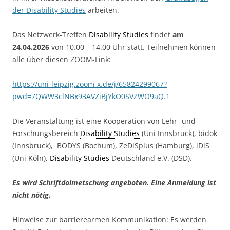
der Disability Studies
arbeiten.
Das Netzwerk-Treffen
Disability Studies
findet
am
24.04.2026
von 10.00 – 14.00 Uhr statt. Teilnehmen können
alle über diesen ZOOM-Link:
https://uni-leipzig.zoom-x.de/j/65824299067?
pwd=7QWW3clNBx93AVZiBjYkO0SVZWO9aQ.1
Die Veranstaltung ist eine Kooperation von Lehr- und
Forschungsbereich
Disability Studies
(Uni Innsbruck), bidok
(Innsbruck), BODYS (Bochum), ZeDiSplus (Hamburg), iDiS
(Uni Köln),
Disability Studies
Deutschland e.V. (DSD).
Es wird Schriftdolmetschung angeboten. Eine Anmeldung ist
nicht nötig.
Hinweise zur barrierearmen Kommunikation: Es werden