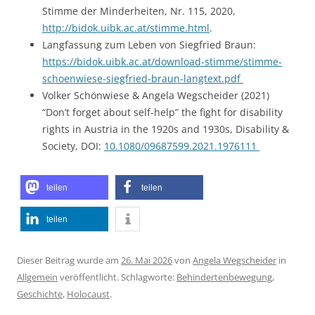
Stimme der Minderheiten, Nr. 115, 2020,
http://bidok.uibk.ac.at/stimme.html
.
Langfassung zum Leben von Siegfried Braun:
https://bidok.uibk.ac.at/download-stimme/stimme-
schoenwiese-siegfried-braun-langtext.pdf
Volker Schönwiese & Angela Wegscheider (2021)
“Don’t forget about self-help” the fight for disability
rights in Austria in the 1920s and 1930s, Disability &
Society, DOI:
10.1080/09687599.2021.1976111
teilen
teilen
teilen
Dieser Beitrag wurde am
26. Mai 2026
von
Angela Wegscheider
in
Allgemein
veröffentlicht. Schlagworte:
Behindertenbewegung
,
Geschichte
,
Holocaust
.