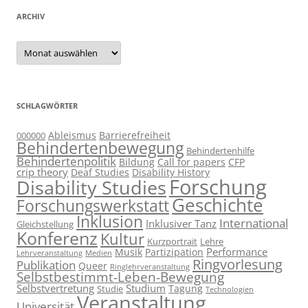
ARCHIV
Archiv
SCHLAGWÖRTER
Ableismus
Barrierefreiheit
000000
Behindertenbewegung
Behindertenhilfe
Behindertenpolitik
Bildung
Call for papers
CFP
crip theory
Deaf Studies
Disability History
Forschung
Disability Studies
Geschichte
Forschungswerkstatt
Inklusion
International
Inklusiver Tanz
Gleichstellung
Konferenz
Kultur
Kurzportrait
Lehre
Performance
Musik
Partizipation
Lehrveranstaltung
Medien
Ringvorlesung
Publikation
Queer
Ringlehrveranstaltung
Selbstbestimmt-Leben-Bewegung
Selbstvertretung
Studium
Tagung
Studie
Technologien
Veranstaltung
Universität