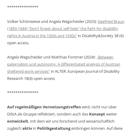
***************
Volker Schönwiese und Angela Wegscheider (2023):
Siegfried Braun
(1893-1944) “Don’t forget about self-help” the fight for disability
rights in Austria in the 1920s and 1930s“
in Disability&Society 38 (6)
open access.
Angela Wegscheider und Matthias Forstner (2024):
„Between
paternalism und autonomy. A differentiated analysis of Austrian
sheltered work services“
in ALTER. European Journal of Disability
Research 18(4) open access
***************
Auf regelmäßigen Vernetzungstreffen
wird, nicht nur über
DiStA als Gruppe reflektiert, sondern auch das
Konzept
weiter
entwickelt
, mit dem wir uns forschend und wissenschaftlich
zugleich
aktiv
in
Politikgestaltung
einbringen können. Auf diese