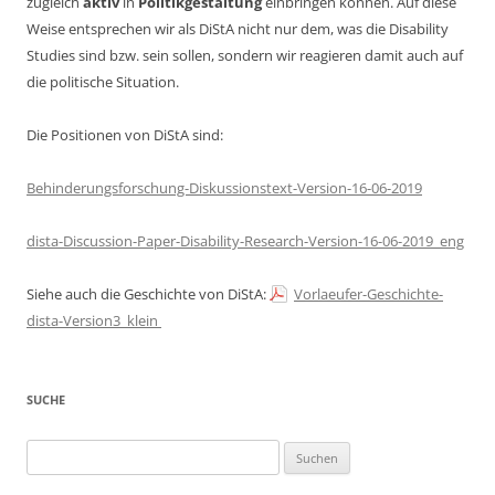
zugleich
aktiv
in
Politikgestaltung
einbringen können. Auf diese
Weise entsprechen wir als DiStA nicht nur dem, was die Disability
Studies sind bzw. sein sollen, sondern wir reagieren damit auch auf
die politische Situation.
Die Positionen von DiStA sind:
Behinderungsforschung-Diskussionstext-Version-16-06-2019
dista-Discussion-Paper-Disability-Research-Version-16-06-2019_eng
Siehe auch die Geschichte von DiStA:
Vorlaeufer-Geschichte-
dista-Version3_klein
SUCHE
Suchen
nach: