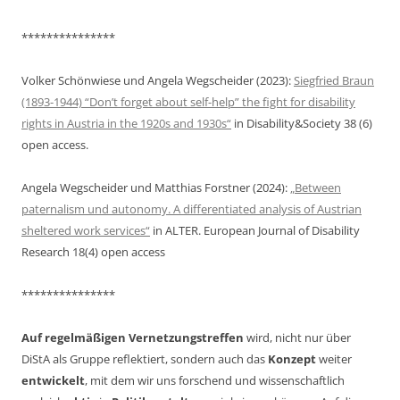
***************
Volker Schönwiese und Angela Wegscheider (2023):
Siegfried Braun
(1893-1944) “Don’t forget about self-help” the fight for disability
rights in Austria in the 1920s and 1930s“
in Disability&Society 38 (6)
open access.
Angela Wegscheider und Matthias Forstner (2024):
„Between
paternalism und autonomy. A differentiated analysis of Austrian
sheltered work services“
in ALTER. European Journal of Disability
Research 18(4) open access
***************
Auf regelmäßigen Vernetzungstreffen
wird, nicht nur über
DiStA als Gruppe reflektiert, sondern auch das
Konzept
weiter
entwickelt
, mit dem wir uns forschend und wissenschaftlich