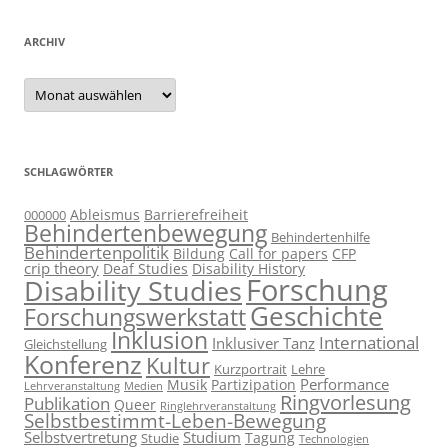
ARCHIV
Archiv
SCHLAGWÖRTER
Ableismus
Barrierefreiheit
000000
Behindertenbewegung
Behindertenhilfe
Behindertenpolitik
Bildung
Call for papers
CFP
crip theory
Deaf Studies
Disability History
Forschung
Disability Studies
Geschichte
Forschungswerkstatt
Inklusion
International
Inklusiver Tanz
Gleichstellung
Konferenz
Kultur
Kurzportrait
Lehre
Performance
Musik
Partizipation
Lehrveranstaltung
Medien
Ringvorlesung
Publikation
Queer
Ringlehrveranstaltung
Selbstbestimmt-Leben-Bewegung
Selbstvertretung
Studium
Tagung
Studie
Technologien