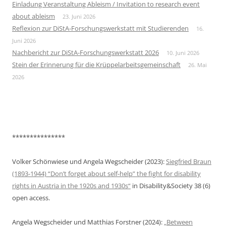
Einladung Veranstaltung Ableism / Invitation to research event
about ableism
23. Juni 2026
Reflexion zur DiStA-Forschungswerkstatt mit Studierenden
16.
Juni 2026
Nachbericht zur DiStA-Forschungswerkstatt 2026
10. Juni 2026
Stein der Erinnerung für die Krüppelarbeitsgemeinschaft
26. Mai
2026
***************
Volker Schönwiese und Angela Wegscheider (2023):
Siegfried Braun
(1893-1944) “Don’t forget about self-help” the fight for disability
rights in Austria in the 1920s and 1930s“
in Disability&Society 38 (6)
open access.
Angela Wegscheider und Matthias Forstner (2024):
„Between