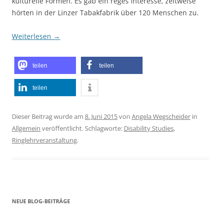
kulturelle Formen. Es gab ein reges Interesse, zeitweise
hörten in der Linzer Tabakfabrik über 120 Menschen zu.
Weiterlesen
→
teilen
teilen
teilen
Dieser Beitrag wurde am
8. Juni 2015
von
Angela Wegscheider
in
Allgemein
veröffentlicht. Schlagworte:
Disability Studies
,
Ringlehrveranstaltung
.
NEUE BLOG-BEITRÄGE