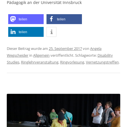
Pädagogik an der Universität Innsbruck
teilen
teilen
teilen
Dieser Beitrag wurde am
25. September 2017
von
Angela
Wegscheider
in
Allgemein
veröffentlicht. Schlagworte:
Disability
Studies
,
Ringlehrveranstaltung
,
Ringvorlesung
,
Vernetzungstreffen
.