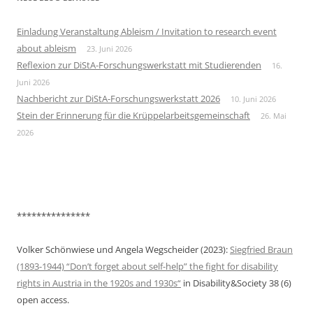
Einladung Veranstaltung Ableism / Invitation to research event
about ableism
23. Juni 2026
Reflexion zur DiStA-Forschungswerkstatt mit Studierenden
16.
Juni 2026
Nachbericht zur DiStA-Forschungswerkstatt 2026
10. Juni 2026
Stein der Erinnerung für die Krüppelarbeitsgemeinschaft
26. Mai
2026
***************
Volker Schönwiese und Angela Wegscheider (2023):
Siegfried Braun
(1893-1944) “Don’t forget about self-help” the fight for disability
rights in Austria in the 1920s and 1930s“
in Disability&Society 38 (6)
open access.