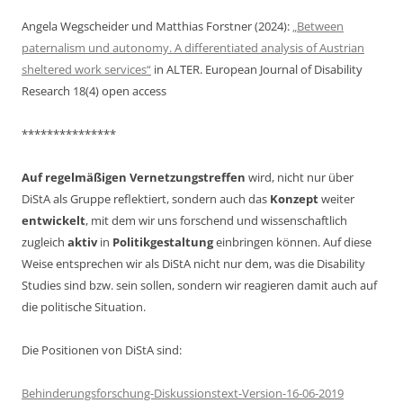
Angela Wegscheider und Matthias Forstner (2024):
„Between
paternalism und autonomy. A differentiated analysis of Austrian
sheltered work services“
in ALTER. European Journal of Disability
Research 18(4) open access
***************
Auf regelmäßigen Vernetzungstreffen
wird, nicht nur über
DiStA als Gruppe reflektiert, sondern auch das
Konzept
weiter
entwickelt
, mit dem wir uns forschend und wissenschaftlich
zugleich
aktiv
in
Politikgestaltung
einbringen können. Auf diese
Weise entsprechen wir als DiStA nicht nur dem, was die Disability
Studies sind bzw. sein sollen, sondern wir reagieren damit auch auf
die politische Situation.
Die Positionen von DiStA sind:
Behinderungsforschung-Diskussionstext-Version-16-06-2019