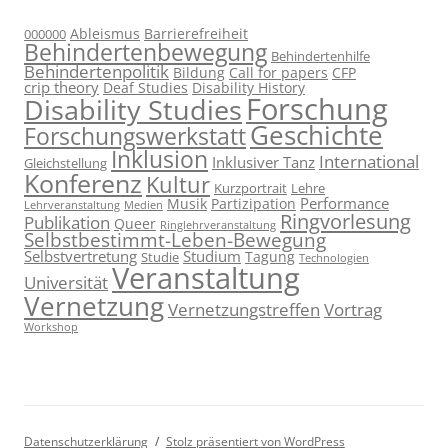
Ableismus
Barrierefreiheit
000000
Behindertenbewegung
Behindertenhilfe
Behindertenpolitik
Bildung
Call for papers
CFP
crip theory
Deaf Studies
Disability History
Forschung
Disability Studies
Geschichte
Forschungswerkstatt
Inklusion
International
Inklusiver Tanz
Gleichstellung
Konferenz
Kultur
Kurzportrait
Lehre
Performance
Musik
Partizipation
Lehrveranstaltung
Medien
Ringvorlesung
Publikation
Queer
Ringlehrveranstaltung
Selbstbestimmt-Leben-Bewegung
Selbstvertretung
Studium
Tagung
Studie
Technologien
Veranstaltung
Universität
Vernetzung
Vernetzungstreffen
Vortrag
Workshop
Datenschutzerklärung
Stolz präsentiert von WordPress