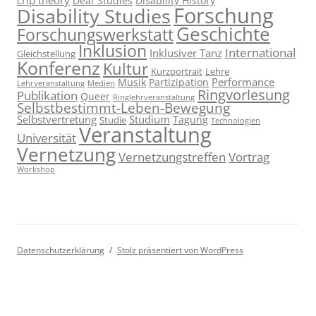
crip theory
Deaf Studies
Disability History
Forschung
Disability Studies
Geschichte
Forschungswerkstatt
Inklusion
International
Inklusiver Tanz
Gleichstellung
Konferenz
Kultur
Kurzportrait
Lehre
Performance
Musik
Partizipation
Lehrveranstaltung
Medien
Ringvorlesung
Publikation
Queer
Ringlehrveranstaltung
Selbstbestimmt-Leben-Bewegung
Selbstvertretung
Studium
Tagung
Studie
Technologien
Veranstaltung
Universität
Vernetzung
Vernetzungstreffen
Vortrag
Workshop
Datenschutzerklärung
Stolz präsentiert von WordPress