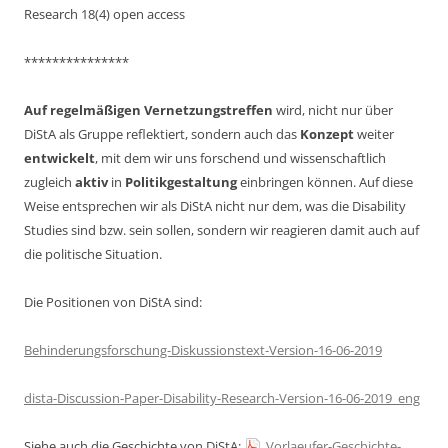
Research 18(4) open access
***************
Auf regelmäßigen Vernetzungstreffen
wird, nicht nur über
DiStA als Gruppe reflektiert, sondern auch das
Konzept
weiter
entwickelt
, mit dem wir uns forschend und wissenschaftlich
zugleich
aktiv
in
Politikgestaltung
einbringen können. Auf diese
Weise entsprechen wir als DiStA nicht nur dem, was die Disability
Studies sind bzw. sein sollen, sondern wir reagieren damit auch auf
die politische Situation.
Die Positionen von DiStA sind:
Behinderungsforschung-Diskussionstext-Version-16-06-2019
dista-Discussion-Paper-Disability-Research-Version-16-06-2019_eng
Siehe auch die Geschichte von DiStA:
Vorlaeufer-Geschichte-