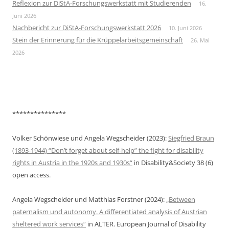
Reflexion zur DiStA-Forschungswerkstatt mit Studierenden
16.
Juni 2026
Nachbericht zur DiStA-Forschungswerkstatt 2026
10. Juni 2026
Stein der Erinnerung für die Krüppelarbeitsgemeinschaft
26. Mai
2026
***************
Volker Schönwiese und Angela Wegscheider (2023):
Siegfried Braun
(1893-1944) “Don’t forget about self-help” the fight for disability
rights in Austria in the 1920s and 1930s“
in Disability&Society 38 (6)
open access.
Angela Wegscheider und Matthias Forstner (2024):
„Between
paternalism und autonomy. A differentiated analysis of Austrian
sheltered work services“
in ALTER. European Journal of Disability