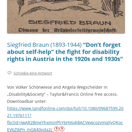
Siegfried Braun (1893-1944)
“Don’t forget
about self-help” the fight for disability
rights in Austria in the 1920s and 1930s“
Schreibe eine Antwort
Von Volker Schönwiese and Angela Wegscheider in
„Disability&Society“ – Taylor&Francis Online free access.
Downloadbar unter:
https://www.tandfonline.com/doi/full/10.1080/09687599.20
21.1976111?
fbclid=IwAR2BmeYhxminPhY6HVp4j8ACVgwcozvmqJlyQKoc
EV6ZtkPn_mG840pda2c