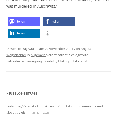
was murdered in Auschwitz.“
teilen
teilen
teilen
Dieser Beitrag wurde am
2. November 2021
von
Angela
Wegscheider
in
Allgemein
veröffentlicht. Schlagworte:
Behindertenbewegung
,
Disability History
,
Holocaust
.
NEUE BLOG-BEITRÄGE
Einladung Veranstaltung Ableism / Invitation to research event
about ableism
23. Juni 2026