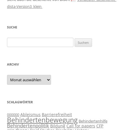
dista-Version3_klein
SUCHE
Suchen
nach:
ARCHIV
Archiv
SCHLAGWÖRTER
Ableismus
Barrierefreiheit
000000
Behindertenbewegung
Behindertenhilfe
Behindertenpolitik
Bildung
Call for papers
CFP