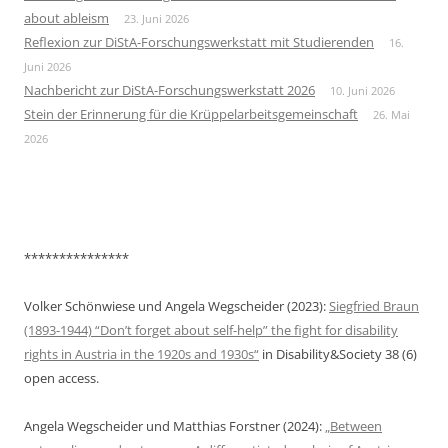
about ableism
23. Juni 2026
Reflexion zur DiStA-Forschungswerkstatt mit Studierenden
16.
Juni 2026
Nachbericht zur DiStA-Forschungswerkstatt 2026
10. Juni 2026
Stein der Erinnerung für die Krüppelarbeitsgemeinschaft
26. Mai
2026
***************
Volker Schönwiese und Angela Wegscheider (2023):
Siegfried Braun
(1893-1944) “Don’t forget about self-help” the fight for disability
rights in Austria in the 1920s and 1930s“
in Disability&Society 38 (6)
open access.
Angela Wegscheider und Matthias Forstner (2024):
„Between