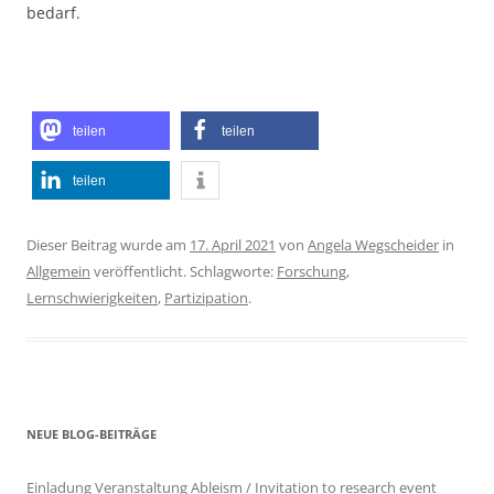
bedarf.
teilen
teilen
teilen
Dieser Beitrag wurde am
17. April 2021
von
Angela Wegscheider
in
Allgemein
veröffentlicht. Schlagworte:
Forschung
,
Lernschwierigkeiten
,
Partizipation
.
NEUE BLOG-BEITRÄGE
Einladung Veranstaltung Ableism / Invitation to research event