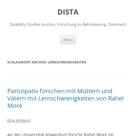
DISTA
Disability Studies Austria / Forschung zu Behinderung, Österreich
Zum
Menü
Inhalt
springen
SCHLAGWORT-ARCHIVE:
LERNSCHWIERIGKEITEN
Partizipativ forschen mit Müttern und
Vätern mit Lernschwierigkeiten von Rahel
More
Eine Antwort
An der Universität Klagenfurt forscht Rahel More im