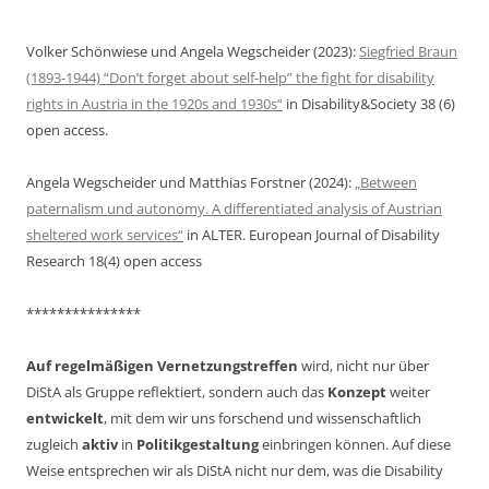
Volker Schönwiese und Angela Wegscheider (2023):
Siegfried Braun
(1893-1944) “Don’t forget about self-help” the fight for disability
rights in Austria in the 1920s and 1930s“
in Disability&Society 38 (6)
open access.
Angela Wegscheider und Matthias Forstner (2024):
„Between
paternalism und autonomy. A differentiated analysis of Austrian
sheltered work services“
in ALTER. European Journal of Disability
Research 18(4) open access
***************
Auf regelmäßigen Vernetzungstreffen
wird, nicht nur über
DiStA als Gruppe reflektiert, sondern auch das
Konzept
weiter
entwickelt
, mit dem wir uns forschend und wissenschaftlich
zugleich
aktiv
in
Politikgestaltung
einbringen können. Auf diese
Weise entsprechen wir als DiStA nicht nur dem, was die Disability