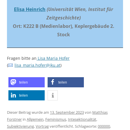
Elisa Heinrich
(Universität Wien, Institut für
Zeitgeschichte)
Ort: K222 B (Medienlabor), Keplergebäude 2.
Stock
Fragen bitte an
Lisa Maria Hofer
(
lisa_maria.hofer@jku.at
)
teilen
teilen
teilen
Dieser Beitrag wurde am
13. September 2023
von
Matthias
Forstner
in
Allgemein
,
Feminismus
,
Intesektionalität
,
Subjektivierung
,
Vortrag
veröffentlicht. Schlagworte:
000000
,