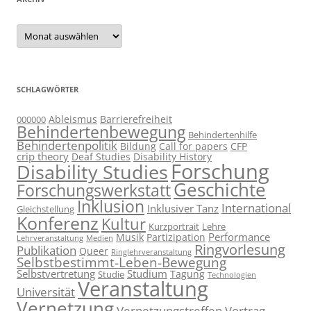
Archiv
SCHLAGWÖRTER
Ableismus
Barrierefreiheit
000000
Behindertenbewegung
Behindertenhilfe
Behindertenpolitik
Bildung
Call for papers
CFP
crip theory
Deaf Studies
Disability History
Forschung
Disability Studies
Geschichte
Forschungswerkstatt
Inklusion
International
Inklusiver Tanz
Gleichstellung
Konferenz
Kultur
Kurzportrait
Lehre
Performance
Musik
Partizipation
Lehrveranstaltung
Medien
Ringvorlesung
Publikation
Queer
Ringlehrveranstaltung
Selbstbestimmt-Leben-Bewegung
Selbstvertretung
Studium
Tagung
Studie
Technologien
Veranstaltung
Universität
Vernetzung
Vernetzungstreffen
Vortrag