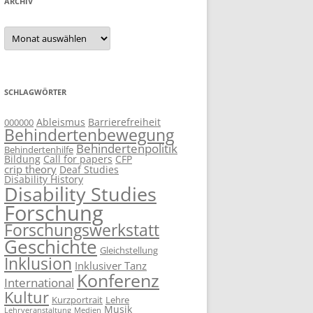
ARCHIV
Archiv
SCHLAGWÖRTER
Ableismus
Barrierefreiheit
000000
Behindertenbewegung
Behindertenpolitik
Behindertenhilfe
Bildung
Call for papers
CFP
crip theory
Deaf Studies
Disability History
Disability Studies
Forschung
Forschungswerkstatt
Geschichte
Gleichstellung
Inklusion
Inklusiver Tanz
Konferenz
International
Kultur
Kurzportrait
Lehre
Musik
Lehrveranstaltung
Medien