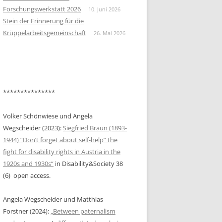
KONTEXT DES ALLGEMEINEN
Forschungswerkstatt 2026
10. Juni 2026
ARBEITSMARKTS IN ÖSTERREICH
BEITRAG KASSANDRA RUHM
Stein der Erinnerung für die
Krüppelarbeitsgemeinschaft
26. Mai 2026
HEINRICH, ELISA: „GESCHLECHT:
BEITRAG NIKOLAUS HAUER &
BEHINDERT“. FEMINISTISCHE
HELGA FASCHING
DEBATTEN UM
NICHT/BEHINDERUNG IN DEN
1980ER JAHREN
***************
HOCHSTEINER, LAURA: “THE
WORLD WILL FINALLY SEE US AS
Volker Schönwiese und Angela
WE ARE”—DIS/ABILITY AND LIFE
Wegscheider (2023):
Siegfried Braun (1893-
WRITING: TAKING CONTROL OF
1944) “Don’t forget about self-help” the
THE NARRATIVE IN ALICE WONG’S
fight for disability rights in Austria in the
YEAR OF THE TIGER (2022)
1920s and 1930s“
in Disability&Society 38
(6) open access.
JÄGER, SIMONE: INKLUSION UND
SELBSTBESTIMMUNG IN
Angela Wegscheider und Matthias
STATIONÄREN KINDER- UND
Forstner (2024):
„Between paternalism
JUGENDHILFEEINRICHTUNGEN.