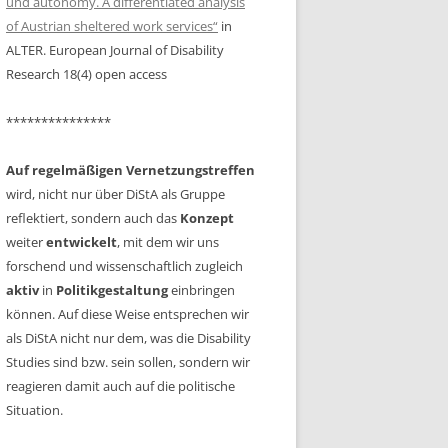
und autonomy. A differentiated analysis
PERSPEKTIVEN VON
of Austrian sheltered work services“
in
PÄDAGOGISCHEN FACHKRÄFTEN,
ALTER. European Journal of Disability
KINDERN UND JUGENDLICHEN
Research 18(4) open access
JOCH, MICHAELA: SCIENCE ALL
***************
INCLUSIVE? EINSCHÄTZUNGEN
DER
Auf regelmäßigen Vernetzungstreffen
BEHINDERTENVERTRAUENSPERSONEN
wird, nicht nur über DiStA als Gruppe
ZU INKLUSION IM KONTEXT VON
reflektiert, sondern auch das
Konzept
WISSENSCHAFT & UNIVERSITÄT
weiter
entwickelt
, mit dem wir uns
forschend und wissenschaftlich zugleich
KOPP-SIXT, SILVIA MARIA:
aktiv
in
Politikgestaltung
AKTEURSNETZWERKE ALS
einbringen
können. Auf diese Weise entsprechen wir
REFLEXIONSINSTRUMENT
als DiStA nicht nur dem, was die Disability
LIST, VALERIE SOPHIE: ABLEISM
Studies sind bzw. sein sollen, sondern wir
SENSIBLE LEHRE AN
reagieren damit auch auf die politische
HOCHSCHULEN
Situation.
SHMIDT, VICTORIA: