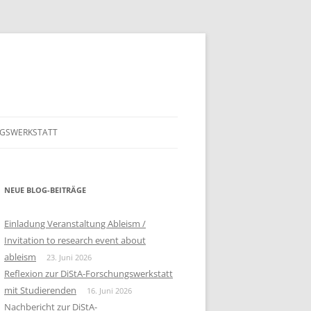
GSWERKSTATT
GSWERKSTATT 2026
PROGRAMM FÜR DIE 5. DISTA
ONLINE FOWE
GSWERKSTATT 2025
NEUE BLOG-BEITRÄGE
PROGRAMM FÜR DIE 4. DISTA
ONLINE FOWE 23.5.2025
GSWERKSTATT 2024
PROGRAMM
Einladung Veranstaltung Ableism /
Invitation to research event about
GSWERKSTATT 2023
HAUER, NIKOLAUS:
PROGRAMM
ableism
23. Juni 2026
INKLUSIONSERFAHRUNGEN VON
Reflexion zur DiStA-Forschungswerkstatt
BERICHT
MENSCHEN MIT
mit Studierenden
16. Juni 2026
LERNSCHWIERIGKEITEN IM
BEITRAG LISA MARIA HOFER
Nachbericht zur DiStA-