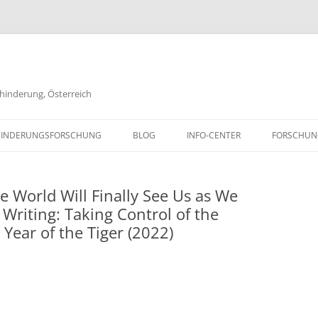
ehinderung, Österreich
Zum
Inhalt
BEHINDERUNGSFORSCHUNG
BLOG
INFO-CENTER
FORSCHUN
springen
PARTNER UND LINKS
FORSCHUN
 World Will Finally See Us as We
KONTAKT & MAILINGLISTE
FORSCHUN
 Writing: Taking Control of the
DISTA DOKUMENTENARCHIV
FORSCHUN
 Year of the Tiger (2022)
GLOSSAR
FORSCHUN
IMPRESSUM