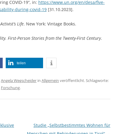
ring COVID-19“, in:
https://www.un.org/en/desa/five-
ability-during-covid-19
[31.10.2023].
ctivist’s Life
. New York: Vintage Books.
ility. First-Person Stories from the Twenty-First Century
.
teilen
n
Angela Wegscheider
in
Allgemein
veröffentlicht. Schlagworte:
,
Forschung
.
klusive
Studie „Selbstbestimmtes Wohnen für
Menschen mit Behinderungen in Tirol“
→