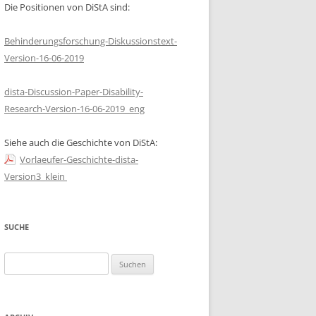
Die Positionen von DiStA sind:
REPRODUKTIVE
UNGERECHTIGKEIT UND
Behinderungsforschung-Diskussionstext-
GENETISCHE BERATUNG IN DER
Version-16-06-2019
SOZIALISTISCHEN
BEHINDERTENPOLITIK
dista-Discussion-Paper-Disability-
Research-Version-16-06-2019_eng
TAUTTER, VANESSA: DISABILITY
HISTORY PROJECT AM HAUS DER
Siehe auch die Geschichte von DiStA:
GESCHICHTE ÖSTERREICH
Vorlaeufer-Geschichte-dista-
ULM, HEIDI: INNKLUSION-
Version3_klein
ENTWICKLUNG VON
ASSISTENZLÖSUNGEN FÜR
MENSCHEN MIT BEHINDERUNGEN
SUCHE
IN INTERDISZIPLINÄREN TEAMS
Suchen
nach: