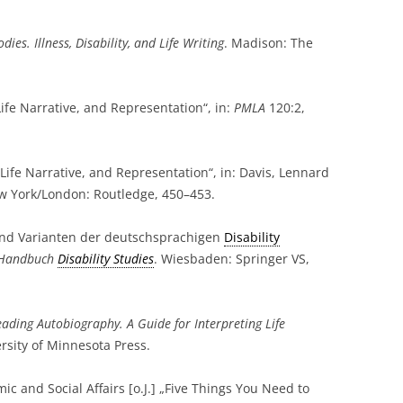
dies. Illness, Disability, and Life Writing
. Madison: The
Life Narrative, and Representation“, in:
PMLA
120:2,
, Life Narrative, and Representation“, in: Davis, Lennard
w York/London: Routledge, 450–453.
 und Varianten der deutschsprachigen
Disability
Handbuch
Disability Studies
. Wiesbaden: Springer VS,
ading Autobiography. A Guide for Interpreting Life
rsity of Minnesota Press.
c and Social Affairs [o.J.] „Five Things You Need to