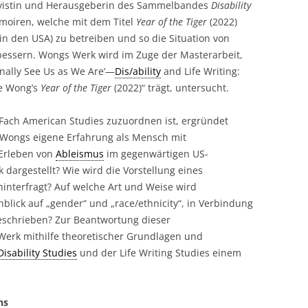
ivistin und Herausgeberin des Sammelbandes
Disability
emoiren, welche mit dem Titel
Year of the Tiger
(2022)
in den USA) zu betreiben und so die Situation von
essern. Wongs Werk wird im Zuge der Masterarbeit,
Finally See Us as We Are‘—
Dis/ability
and Life Writing:
ce Wong’s
Year of the Tiger
(2022)“ trägt, untersucht.
 Fach American Studies zuzuordnen ist, ergründet
 Wongs eigene Erfahrung als Mensch mit
 Erleben von
Ableismus
im gegenwärtigen US-
dargestellt? Wie wird die Vorstellung eines
hinterfragt? Auf welche Art und Weise wird
nblick auf „gender“ und „race/ethnicity“, in Verbindung
schrieben? Zur Beantwortung dieser
Werk mithilfe theoretischer Grundlagen und
Disability Studies
und der Life Writing Studies einem
ns