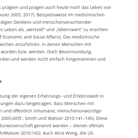
prägten und prägen auch heute noch das Leben von
ser 2005; 2017). Beispielsweise im medizinischen
tändigen Denkens und menschenverachtender
s Leben als „wertvoll“ und „lebenswert“ zu erachten
f Economic and Social Affairs). Das medizinische
Bereichen anzuführen, in denen Menschen mit
t wurden bzw. werden. Doch Bevormundung,
urden und werden nicht einfach hingenommen und
e
ibung der eigenen Erfahrungs- und Erlebniswelt in
lungen dazu beigetragen, dass Menschen mit
n und öffentlich inhumane, menschenunwürdige
 2005:603f.; Smith und Watson 2010:141–145). Diese
teraturwissenschaft genannt werden – dienen oftmals
th/Watson 2010:142). Auch Alice Wong, die US-