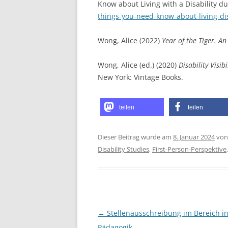
Know about Living with a Disability du
things-you-need-know-about-living-dis
Wong, Alice (2022)
Year of the Tiger. An A
Wong, Alice (ed.) (2020)
Disability Visib
New York: Vintage Books.
teilen
teilen
Dieser Beitrag wurde am
8. Januar 2024
vo
Disability Studies
,
First-Person-Perspektive
Beitragsnavigation
←
Stellenausschreibung im Bereich in
Pädagogik