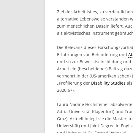
Ziel der Arbeit ist es, zu verdeutlic
alternative Lebensweise verstanden wi
zum menschlichen Dasein liefert. Auc
als aktivistisches Instrument gebrauch
Die Relevanz dieses Forschungsvorhab
Erfahrungen von Behinderung und
Ab
und so zur Bewusstseinsbildung und A
Arbeit ein (bescheidener) Beitrag daz
vermehrt in der (US-amerikanischen) 
„Profilierung der
Disability Studies
als
2020:67).
Laura Nadine Hochsteiner absolvierte 
Adria-Universität Klagenfurt) und Tra
Graz). Aktuell belegt sie die Masters
Universität) und Joint Degree in Engl
und Università Ca‘ Foscari Venezia).