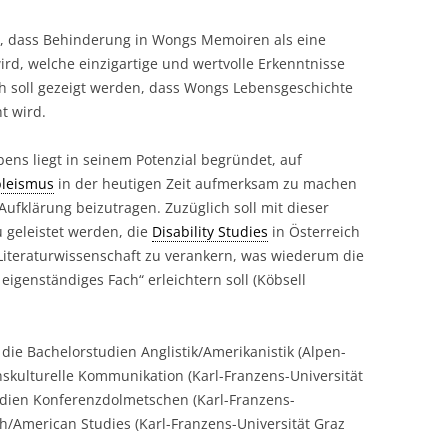
hen, dass Behinderung in Wongs Memoiren als eine
rd, welche einzigartige und wertvolle Erkenntnisse
h soll gezeigt werden, dass Wongs Lebensgeschichte
t wird.
ens liegt in seinem Potenzial begründet, auf
leismus
in der heutigen Zeit aufmerksam zu machen
ufklärung beizutragen. Zuzüglich soll mit dieser
u geleistet werden, die
Disability Studies
in Österreich
Literaturwissenschaft zu verankern, was wiederum die
 eigenständiges Fach“ erleichtern soll (Köbsell
die Bachelorstudien Anglistik/Amerikanistik (Alpen-
nskulturelle Kommunikation (Karl-Franzens-Universität
tudien Konferenzdolmetschen (Karl-Franzens-
ish/American Studies (Karl-Franzens-Universität Graz