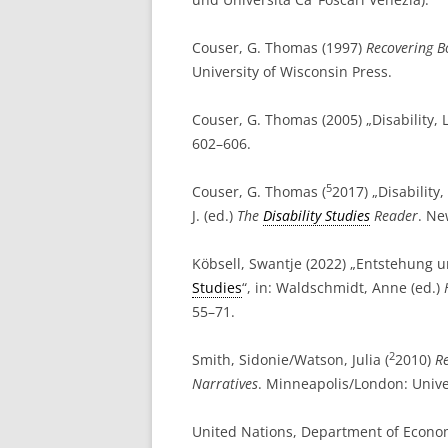
Couser, G. Thomas (1997)
Recovering Bo
University of Wisconsin Press.
Couser, G. Thomas (2005) „Disability, 
602–606.
5
Couser, G. Thomas (
2017) „Disability
J. (ed.)
The
Disability Studies
Reader
. Ne
Köbsell, Swantje (2022) „Entstehung
Studies
“, in: Waldschmidt, Anne (ed.)
55–71.
2
Smith, Sidonie/Watson, Julia (
2010)
Re
Narratives
. Minneapolis/London: Unive
United Nations, Department of Economi