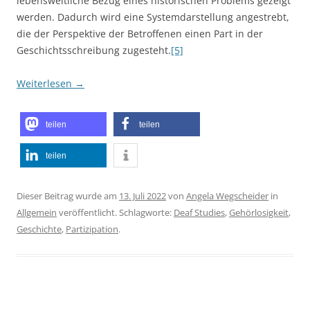
lebensweltliche Bezug eines historischen Problems gezeigt
werden. Dadurch wird eine Systemdarstellung angestrebt,
die der Perspektive der Betroffenen einen Part in der
Geschichtsschreibung zugesteht.
[5]
Weiterlesen
→
teilen
teilen
teilen
Dieser Beitrag wurde am
13. Juli 2022
von
Angela Wegscheider
in
Allgemein
veröffentlicht. Schlagworte:
Deaf Studies
,
Gehörlosigkeit
,
Geschichte
,
Partizipation
.