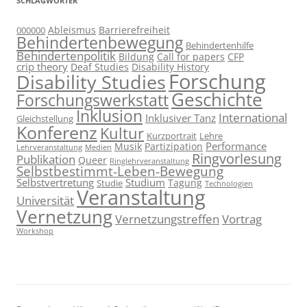
SCHLAGWÖRTER
Ableismus
Barrierefreiheit
000000
Behindertenbewegung
Behindertenhilfe
Behindertenpolitik
Bildung
Call for papers
CFP
crip theory
Deaf Studies
Disability History
Forschung
Disability Studies
Geschichte
Forschungswerkstatt
Inklusion
International
Inklusiver Tanz
Gleichstellung
Konferenz
Kultur
Kurzportrait
Lehre
Performance
Musik
Partizipation
Lehrveranstaltung
Medien
Ringvorlesung
Publikation
Queer
Ringlehrveranstaltung
Selbstbestimmt-Leben-Bewegung
Selbstvertretung
Studium
Tagung
Studie
Technologien
Veranstaltung
Universität
Vernetzung
Vernetzungstreffen
Vortrag
Workshop