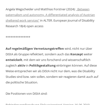
Angela Wegscheider und Matthias Forstner (2024):
„Between
paternalism und autonomy. A differentiated analysis of Austrian
sheltered work services“
in ALTER. European Journal of Disability
Research 18(4) open access
***************
Auf regelmäßigen Vernetzungstreffen
wird, nicht nur über
DiStA als Gruppe reflektiert, sondern auch das
Konzept
weiter
entwickelt
, mit dem wir uns forschend und wissenschaftlich
zugleich
aktiv
in
Politikgestaltung
einbringen können. Auf diese
Weise entsprechen wir als DiStA nicht nur dem, was die Disability
Studies sind bzw. sein sollen, sondern wir reagieren damit auch auf
die politische Situation.
Die Positionen von DiStA sind:
Behinderungsforschung-Diskussionstext-Version-16-06-2019