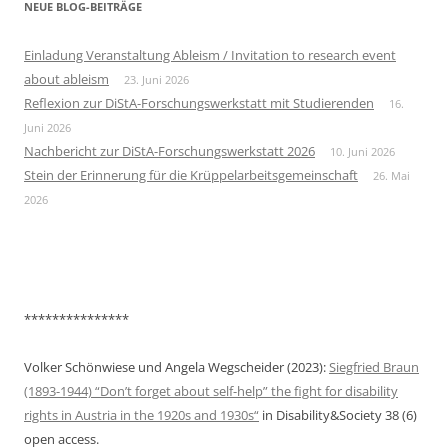
NEUE BLOG-BEITRÄGE
Einladung Veranstaltung Ableism / Invitation to research event
about ableism
23. Juni 2026
Reflexion zur DiStA-Forschungswerkstatt mit Studierenden
16.
Juni 2026
Nachbericht zur DiStA-Forschungswerkstatt 2026
10. Juni 2026
Stein der Erinnerung für die Krüppelarbeitsgemeinschaft
26. Mai
2026
***************
Volker Schönwiese und Angela Wegscheider (2023):
Siegfried Braun
(1893-1944) “Don’t forget about self-help” the fight for disability
rights in Austria in the 1920s and 1930s“
in Disability&Society 38 (6)
open access.