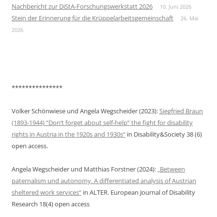
Nachbericht zur DiStA-Forschungswerkstatt 2026
10. Juni 2026
Stein der Erinnerung für die Krüppelarbeitsgemeinschaft
26. Mai
2026
***************
Volker Schönwiese und Angela Wegscheider (2023):
Siegfried Braun
(1893-1944) “Don’t forget about self-help” the fight for disability
rights in Austria in the 1920s and 1930s“
in Disability&Society 38 (6)
open access.
Angela Wegscheider und Matthias Forstner (2024):
„Between
paternalism und autonomy. A differentiated analysis of Austrian
sheltered work services“
in ALTER. European Journal of Disability
Research 18(4) open access