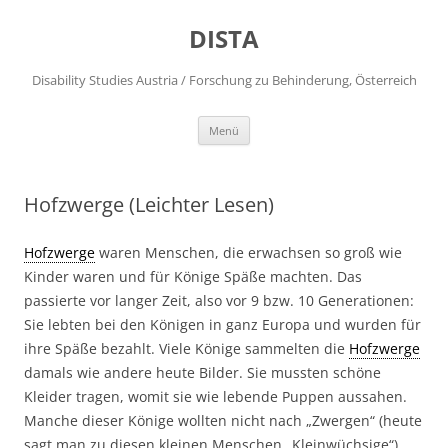
DISTA
Disability Studies Austria / Forschung zu Behinderung, Österreich
Zum
Menü
Inhalt
springen
Hofzwerge (Leichter Lesen)
Hofzwerge
waren Menschen, die erwachsen so groß wie
Kinder waren und für Könige Späße machten. Das
passierte vor langer Zeit, also vor 9 bzw. 10 Generationen:
Sie lebten bei den Königen in ganz Europa und wurden für
ihre Späße bezahlt. Viele Könige sammelten die
Hofzwerge
damals wie andere heute Bilder. Sie mussten schöne
Kleider tragen, womit sie wie lebende Puppen aussahen.
Manche dieser Könige wollten nicht nach „Zwergen“ (heute
sagt man zu diesen kleinen Menschen „Kleinwüchsige“)