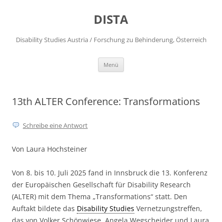
DISTA
Disability Studies Austria / Forschung zu Behinderung, Österreich
Zum
Menü
Inhalt
springen
13th ALTER Conference: Transformations
Schreibe eine Antwort
Von Laura Hochsteiner
Von 8. bis 10. Juli 2025 fand in Innsbruck die 13. Konferenz
der Europäischen Gesellschaft für Disability Research
(ALTER) mit dem Thema „Transformations“ statt. Den
Auftakt bildete das
Disability Studies
Vernetzungstreffen,
das von Volker Schönwiese, Angela Wegscheider und Laura