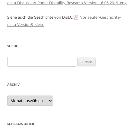
dista-Discussion-Paper-Disability-Research-Version-16-06-2019_eng
Siehe auch die Geschichte von DiStA:
Vorlaeufer-Geschichte-
dista-Version3_klein
SUCHE
Suchen
nach:
ARCHIV
Archiv
SCHLAGWÖRTER