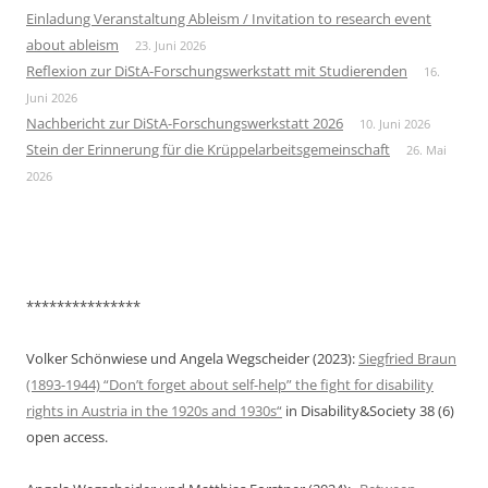
Einladung Veranstaltung Ableism / Invitation to research event
about ableism
23. Juni 2026
Reflexion zur DiStA-Forschungswerkstatt mit Studierenden
16.
Juni 2026
Nachbericht zur DiStA-Forschungswerkstatt 2026
10. Juni 2026
Stein der Erinnerung für die Krüppelarbeitsgemeinschaft
26. Mai
2026
***************
Volker Schönwiese und Angela Wegscheider (2023):
Siegfried Braun
(1893-1944) “Don’t forget about self-help” the fight for disability
rights in Austria in the 1920s and 1930s“
in Disability&Society 38 (6)
open access.