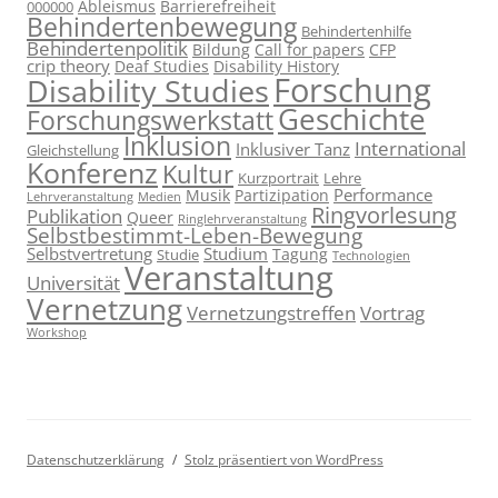
Ableismus
Barrierefreiheit
000000
Behindertenbewegung
Behindertenhilfe
Behindertenpolitik
Bildung
Call for papers
CFP
crip theory
Deaf Studies
Disability History
Forschung
Disability Studies
Geschichte
Forschungswerkstatt
Inklusion
International
Inklusiver Tanz
Gleichstellung
Konferenz
Kultur
Kurzportrait
Lehre
Performance
Musik
Partizipation
Lehrveranstaltung
Medien
Ringvorlesung
Publikation
Queer
Ringlehrveranstaltung
Selbstbestimmt-Leben-Bewegung
Selbstvertretung
Studium
Tagung
Studie
Technologien
Veranstaltung
Universität
Vernetzung
Vernetzungstreffen
Vortrag
Workshop
Datenschutzerklärung
Stolz präsentiert von WordPress