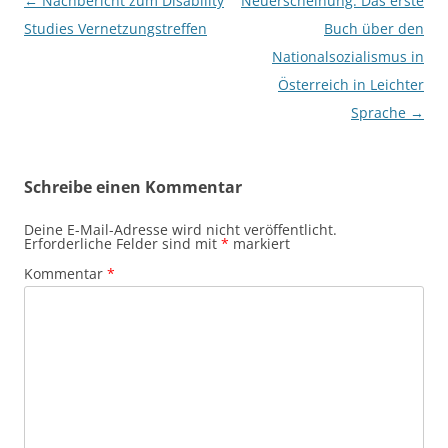
Beitragsnavigation
←
Nachbericht zum Disability
Neuerscheinung: Das erste
Studies Vernetzungstreffen
Buch über den
Nationalsozialismus in
Österreich in Leichter
Sprache
→
Schreibe einen Kommentar
Deine E-Mail-Adresse wird nicht veröffentlicht.
Erforderliche Felder sind mit
*
markiert
Kommentar
*