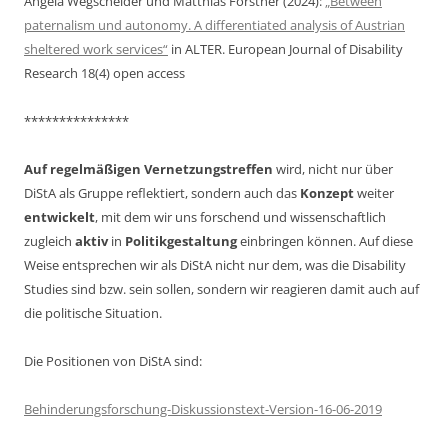
Angela Wegscheider und Matthias Forstner (2024):
„Between
paternalism und autonomy. A differentiated analysis of Austrian
sheltered work services“
in ALTER. European Journal of Disability
Research 18(4) open access
***************
Auf regelmäßigen Vernetzungstreffen
wird, nicht nur über
DiStA als Gruppe reflektiert, sondern auch das
Konzept
weiter
entwickelt
, mit dem wir uns forschend und wissenschaftlich
zugleich
aktiv
in
Politikgestaltung
einbringen können. Auf diese
Weise entsprechen wir als DiStA nicht nur dem, was die Disability
Studies sind bzw. sein sollen, sondern wir reagieren damit auch auf
die politische Situation.
Die Positionen von DiStA sind:
Behinderungsforschung-Diskussionstext-Version-16-06-2019