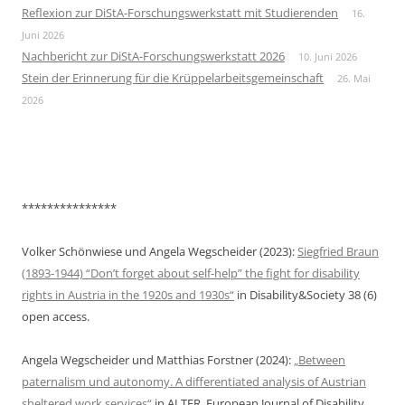
Reflexion zur DiStA-Forschungswerkstatt mit Studierenden
16.
Juni 2026
Nachbericht zur DiStA-Forschungswerkstatt 2026
10. Juni 2026
Stein der Erinnerung für die Krüppelarbeitsgemeinschaft
26. Mai
2026
***************
Volker Schönwiese und Angela Wegscheider (2023):
Siegfried Braun
(1893-1944) “Don’t forget about self-help” the fight for disability
rights in Austria in the 1920s and 1930s“
in Disability&Society 38 (6)
open access.
Angela Wegscheider und Matthias Forstner (2024):
„Between
paternalism und autonomy. A differentiated analysis of Austrian
sheltered work services“
in ALTER. European Journal of Disability