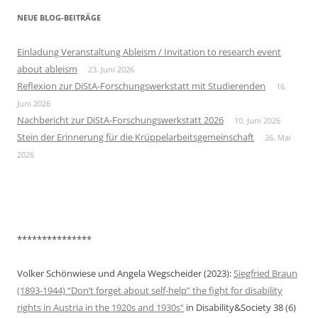
NEUE BLOG-BEITRÄGE
Einladung Veranstaltung Ableism / Invitation to research event
about ableism
23. Juni 2026
Reflexion zur DiStA-Forschungswerkstatt mit Studierenden
16.
Juni 2026
Nachbericht zur DiStA-Forschungswerkstatt 2026
10. Juni 2026
Stein der Erinnerung für die Krüppelarbeitsgemeinschaft
26. Mai
2026
***************
Volker Schönwiese und Angela Wegscheider (2023):
Siegfried Braun
(1893-1944) “Don’t forget about self-help” the fight for disability
rights in Austria in the 1920s and 1930s“
in Disability&Society 38 (6)