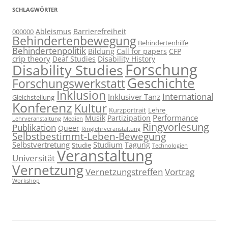
SCHLAGWÖRTER
Ableismus
Barrierefreiheit
000000
Behindertenbewegung
Behindertenhilfe
Behindertenpolitik
Bildung
Call for papers
CFP
crip theory
Deaf Studies
Disability History
Forschung
Disability Studies
Geschichte
Forschungswerkstatt
Inklusion
International
Inklusiver Tanz
Gleichstellung
Konferenz
Kultur
Kurzportrait
Lehre
Performance
Musik
Partizipation
Lehrveranstaltung
Medien
Ringvorlesung
Publikation
Queer
Ringlehrveranstaltung
Selbstbestimmt-Leben-Bewegung
Selbstvertretung
Studium
Tagung
Studie
Technologien
Veranstaltung
Universität
Vernetzung
Vernetzungstreffen
Vortrag
Workshop