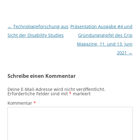
Beitragsnavigation
←
Technologieforschung aus
Präsentation Ausgabe #4 und
Sicht der Disability Studies
Gründungsgipfel des Crip
Magazine, 11. und 13. Juni
2021
→
Schreibe einen Kommentar
Deine E-Mail-Adresse wird nicht veröffentlicht.
Erforderliche Felder sind mit
*
markiert
Kommentar
*