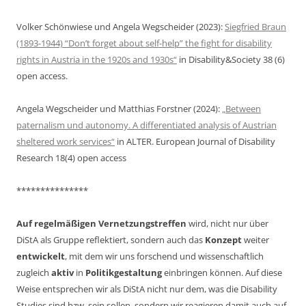
Volker Schönwiese und Angela Wegscheider (2023):
Siegfried Braun
(1893-1944) “Don’t forget about self-help” the fight for disability
rights in Austria in the 1920s and 1930s“
in Disability&Society 38 (6)
open access.
Angela Wegscheider und Matthias Forstner (2024):
„Between
paternalism und autonomy. A differentiated analysis of Austrian
sheltered work services“
in ALTER. European Journal of Disability
Research 18(4) open access
***************
Auf regelmäßigen Vernetzungstreffen
wird, nicht nur über
DiStA als Gruppe reflektiert, sondern auch das
Konzept
weiter
entwickelt
, mit dem wir uns forschend und wissenschaftlich
zugleich
aktiv
in
Politikgestaltung
einbringen können. Auf diese
Weise entsprechen wir als DiStA nicht nur dem, was die Disability
Studies sind bzw. sein sollen, sondern wir reagieren damit auch auf