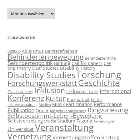
Archiv
SCHLAGWÖRTER
Ableismus
Barrierefreiheit
000000
Behindertenbewegung
Behindertenhilfe
Behindertenpolitik
Bildung
Call for papers
CFP
crip theory
Deaf Studies
Disability History
Forschung
Disability Studies
Geschichte
Forschungswerkstatt
Inklusion
International
Inklusiver Tanz
Gleichstellung
Konferenz
Kultur
Kurzportrait
Lehre
Performance
Musik
Partizipation
Lehrveranstaltung
Medien
Ringvorlesung
Publikation
Queer
Ringlehrveranstaltung
Selbstbestimmt-Leben-Bewegung
Selbstvertretung
Studium
Tagung
Studie
Technologien
Veranstaltung
Universität
Vernetzung
Vernetzungstreffen
Vortrag