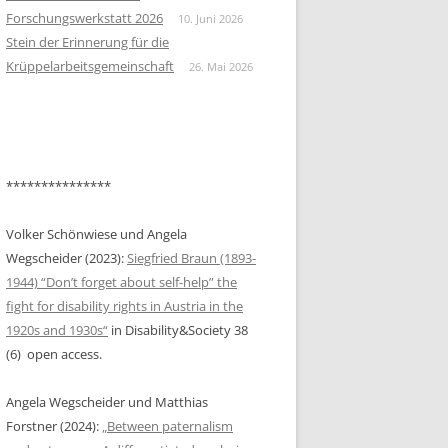
KONTEXT DES ALLGEMEINEN
Forschungswerkstatt 2026
10. Juni 2026
ARBEITSMARKTS IN ÖSTERREICH
BEITRAG KASSANDRA RUHM
Stein der Erinnerung für die
Krüppelarbeitsgemeinschaft
26. Mai 2026
HEINRICH, ELISA: „GESCHLECHT:
BEITRAG NIKOLAUS HAUER &
BEHINDERT“. FEMINISTISCHE
HELGA FASCHING
DEBATTEN UM
NICHT/BEHINDERUNG IN DEN
1980ER JAHREN
***************
HOCHSTEINER, LAURA: “THE
WORLD WILL FINALLY SEE US AS
Volker Schönwiese und Angela
WE ARE”—DIS/ABILITY AND LIFE
Wegscheider (2023):
Siegfried Braun (1893-
WRITING: TAKING CONTROL OF
1944) “Don’t forget about self-help” the
THE NARRATIVE IN ALICE WONG’S
fight for disability rights in Austria in the
YEAR OF THE TIGER (2022)
1920s and 1930s“
in Disability&Society 38
(6) open access.
JÄGER, SIMONE: INKLUSION UND
SELBSTBESTIMMUNG IN
Angela Wegscheider und Matthias
STATIONÄREN KINDER- UND
Forstner (2024):
„Between paternalism
JUGENDHILFEEINRICHTUNGEN.