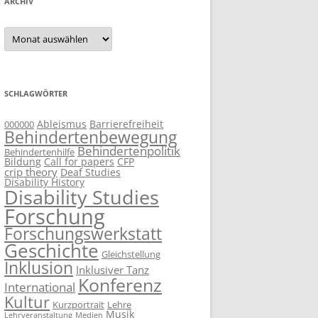
ARCHIV
Archiv
SCHLAGWÖRTER
Ableismus
Barrierefreiheit
000000
Behindertenbewegung
Behindertenpolitik
Behindertenhilfe
Bildung
Call for papers
CFP
crip theory
Deaf Studies
Disability History
Disability Studies
Forschung
Forschungswerkstatt
Geschichte
Gleichstellung
Inklusion
Inklusiver Tanz
Konferenz
International
Kultur
Kurzportrait
Lehre
Musik
Lehrveranstaltung
Medien