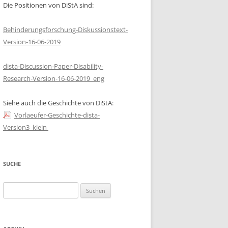
Die Positionen von DiStA sind:
REPRODUKTIVE
UNGERECHTIGKEIT UND
Behinderungsforschung-Diskussionstext-
GENETISCHE BERATUNG IN DER
Version-16-06-2019
SOZIALISTISCHEN
BEHINDERTENPOLITIK
dista-Discussion-Paper-Disability-
Research-Version-16-06-2019_eng
TAUTTER, VANESSA: DISABILITY
HISTORY PROJECT AM HAUS DER
Siehe auch die Geschichte von DiStA:
GESCHICHTE ÖSTERREICH
Vorlaeufer-Geschichte-dista-
ULM, HEIDI: INNKLUSION-
Version3_klein
ENTWICKLUNG VON
ASSISTENZLÖSUNGEN FÜR
MENSCHEN MIT BEHINDERUNGEN
SUCHE
IN INTERDISZIPLINÄREN TEAMS
Suchen
nach: