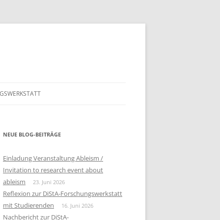
GSWERKSTATT
GSWERKSTATT 2026
PROGRAMM FÜR DIE 5. DISTA
ONLINE FOWE
GSWERKSTATT 2025
NEUE BLOG-BEITRÄGE
PROGRAMM FÜR DIE 4. DISTA
ONLINE FOWE 23.5.2025
GSWERKSTATT 2024
PROGRAMM
Einladung Veranstaltung Ableism /
Invitation to research event about
GSWERKSTATT 2023
HAUER, NIKOLAUS:
PROGRAMM
ableism
23. Juni 2026
INKLUSIONSERFAHRUNGEN VON
Reflexion zur DiStA-Forschungswerkstatt
BERICHT
MENSCHEN MIT
mit Studierenden
16. Juni 2026
LERNSCHWIERIGKEITEN IM
BEITRAG LISA MARIA HOFER
Nachbericht zur DiStA-