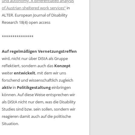
und autonomy. A differentiated analysis
PERSPEKTIVEN VON
of Austrian sheltered work services“
in
PÄDAGOGISCHEN FACHKRÄFTEN,
ALTER. European Journal of Disability
KINDERN UND JUGENDLICHEN
Research 18(4) open access
JOCH, MICHAELA: SCIENCE ALL
***************
INCLUSIVE? EINSCHÄTZUNGEN
DER
Auf regelmäßigen Vernetzungstreffen
BEHINDERTENVERTRAUENSPERSONEN
wird, nicht nur über DiStA als Gruppe
ZU INKLUSION IM KONTEXT VON
reflektiert, sondern auch das
Konzept
WISSENSCHAFT & UNIVERSITÄT
weiter
entwickelt
, mit dem wir uns
forschend und wissenschaftlich zugleich
KOPP-SIXT, SILVIA MARIA:
aktiv
in
Politikgestaltung
AKTEURSNETZWERKE ALS
einbringen
können. Auf diese Weise entsprechen wir
REFLEXIONSINSTRUMENT
als DiStA nicht nur dem, was die Disability
LIST, VALERIE SOPHIE: ABLEISM
Studies sind bzw. sein sollen, sondern wir
SENSIBLE LEHRE AN
reagieren damit auch auf die politische
HOCHSCHULEN
Situation.
SHMIDT, VICTORIA: