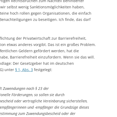
ärtigen Rechtsbrüchen zum Nachteil behinderter
wir selbst wenig Sanktionsmöglichkeiten haben,
eine hoch rollen gegen Organisationen, die einfach
Benachteiligungen zu beseitigen. Ich finde, das darf
lichtung der Privatwirtschaft zur Barrierefreiheit,
on etwas anderes vorgibt. Das ist ein großes Problem.
öffentlichen Geldern gefördert werden, hat die
abe, Barrierefreiheit einzufordern. Wenn sie das will.
ndlage: Der Gesetzgeber hat im deutschen
GG) unter
§ 1, Abs. 3
festgelegt:
lt Zuwendungen nach § 23 der
onelle Förderungen, so sollen sie durch
heid oder vertragliche Vereinbarung sicherstellen,
gsempfängerinnen und -empfänger die Grundzüge dieses
bestimmung zum Zuwendungsbescheid oder der