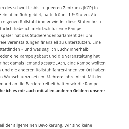
um des schwul-lesbisch-queeren Zentrums (KCR) in
eimat im Ruhrgebiet, hatte früher 1 ½ Stufen. Ab
n eigenen Rollstuhl immer wieder diese Stufen hoch
türlich habe ich mehrfach für eine Rampe
it später hat das Studierendenparlament der Uni
ie Veranstaltungen finanziell zu unterstützen. Eine
stattfinden – und was sag‘ ich Euch? Innerhalb
lieder eine Rampe gebaut und die Veranstaltung hat
ir hat damals jemand gesagt: „Ach, eine Rampe wollten
h und die anderen Rollstuhlfahrer-innen vor Ort haben
en Wunsch umzusetzen. Mehrere Jahre nicht. Mit der
und an die Barrierefreiheit hatten wir die Rampe
e ich es mir auch mit allen anderen Geldern unserer
il der allgemeinen Bevölkerung. Wir sind keine