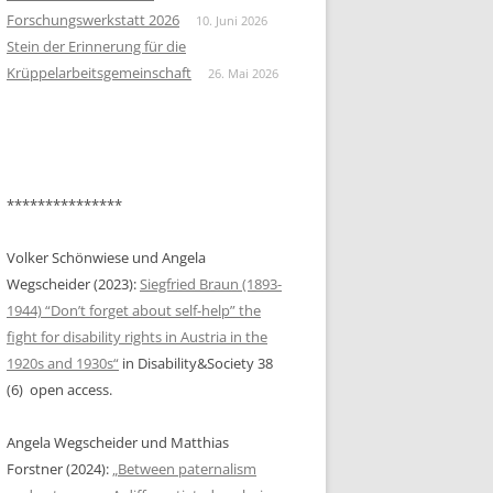
KONTEXT DES ALLGEMEINEN
Forschungswerkstatt 2026
10. Juni 2026
ARBEITSMARKTS IN ÖSTERREICH
BEITRAG KASSANDRA RUHM
Stein der Erinnerung für die
Krüppelarbeitsgemeinschaft
26. Mai 2026
HEINRICH, ELISA: „GESCHLECHT:
BEITRAG NIKOLAUS HAUER &
BEHINDERT“. FEMINISTISCHE
HELGA FASCHING
DEBATTEN UM
NICHT/BEHINDERUNG IN DEN
1980ER JAHREN
***************
HOCHSTEINER, LAURA: “THE
WORLD WILL FINALLY SEE US AS
Volker Schönwiese und Angela
WE ARE”—DIS/ABILITY AND LIFE
Wegscheider (2023):
Siegfried Braun (1893-
WRITING: TAKING CONTROL OF
1944) “Don’t forget about self-help” the
THE NARRATIVE IN ALICE WONG’S
fight for disability rights in Austria in the
YEAR OF THE TIGER (2022)
1920s and 1930s“
in Disability&Society 38
(6) open access.
JÄGER, SIMONE: INKLUSION UND
SELBSTBESTIMMUNG IN
Angela Wegscheider und Matthias
STATIONÄREN KINDER- UND
Forstner (2024):
„Between paternalism
JUGENDHILFEEINRICHTUNGEN.