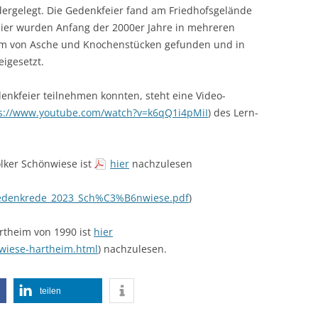
ergelegt. Die Gedenkfeier fand am Friedhofsgelände
 Hier wurden Anfang der 2000er Jahre in mehreren
rm von Asche und Knochenstücken gefunden und in
igesetzt.
enkfeier teilnehmen konnten, steht eine Video-
s://www.youtube.com/watch?v=k6qQ1i4pMiI
) des Lern-
lker Schönwiese ist
hier
nachzulesen
/Gedenkrede_2023_Sch%C3%B6nwiese.pdf
)
rtheim von 1990 ist
hier
enwiese-hartheim.html
) nachzulesen.
teilen