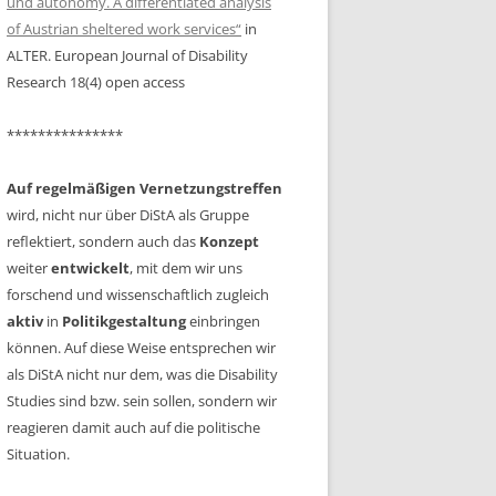
und autonomy. A differentiated analysis
PERSPEKTIVEN VON
of Austrian sheltered work services“
in
PÄDAGOGISCHEN FACHKRÄFTEN,
ALTER. European Journal of Disability
KINDERN UND JUGENDLICHEN
Research 18(4) open access
JOCH, MICHAELA: SCIENCE ALL
***************
INCLUSIVE? EINSCHÄTZUNGEN
DER
Auf regelmäßigen Vernetzungstreffen
BEHINDERTENVERTRAUENSPERSONEN
wird, nicht nur über DiStA als Gruppe
ZU INKLUSION IM KONTEXT VON
reflektiert, sondern auch das
Konzept
WISSENSCHAFT & UNIVERSITÄT
weiter
entwickelt
, mit dem wir uns
forschend und wissenschaftlich zugleich
KOPP-SIXT, SILVIA MARIA:
aktiv
in
Politikgestaltung
AKTEURSNETZWERKE ALS
einbringen
können. Auf diese Weise entsprechen wir
REFLEXIONSINSTRUMENT
als DiStA nicht nur dem, was die Disability
LIST, VALERIE SOPHIE: ABLEISM
Studies sind bzw. sein sollen, sondern wir
SENSIBLE LEHRE AN
reagieren damit auch auf die politische
HOCHSCHULEN
Situation.
SHMIDT, VICTORIA: