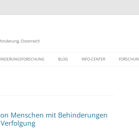
ehinderung, Österreich
Zum
Inhalt
BEHINDERUNGSFORSCHUNG
BLOG
INFO-CENTER
FORSCHUN
springen
PARTNER UND LINKS
FORSCHUN
KONTAKT & MAILINGLISTE
FORSCHUN
DISTA DOKUMENTENARCHIV
FORSCHUN
GLOSSAR
FORSCHUN
 von Menschen mit Behinderungen
 Verfolgung
IMPRESSUM