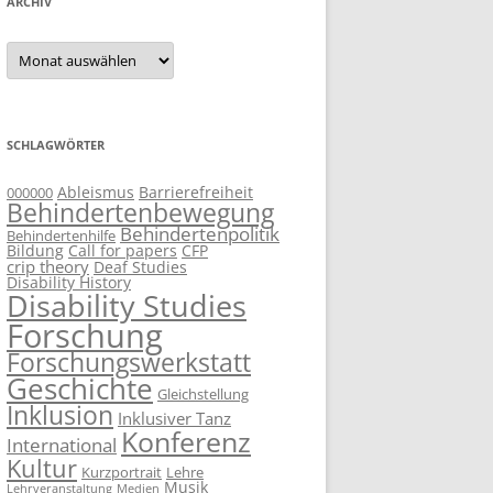
ARCHIV
Archiv
SCHLAGWÖRTER
Ableismus
Barrierefreiheit
000000
Behindertenbewegung
Behindertenpolitik
Behindertenhilfe
Bildung
Call for papers
CFP
crip theory
Deaf Studies
Disability History
Disability Studies
Forschung
Forschungswerkstatt
Geschichte
Gleichstellung
Inklusion
Inklusiver Tanz
Konferenz
International
Kultur
Kurzportrait
Lehre
Musik
Lehrveranstaltung
Medien