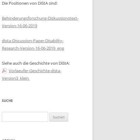
Die Positionen von DiStA sind:
REPRODUKTIVE
UNGERECHTIGKEIT UND
Behinderungsforschung-Diskussionstext-
GENETISCHE BERATUNG IN DER
Version-16-06-2019
SOZIALISTISCHEN
BEHINDERTENPOLITIK
dista-Discussion-Paper-Disability-
Research-Version-16-06-2019_eng
TAUTTER, VANESSA: DISABILITY
HISTORY PROJECT AM HAUS DER
Siehe auch die Geschichte von DiStA:
GESCHICHTE ÖSTERREICH
Vorlaeufer-Geschichte-dista-
ULM, HEIDI: INNKLUSION-
Version3_klein
ENTWICKLUNG VON
ASSISTENZLÖSUNGEN FÜR
MENSCHEN MIT BEHINDERUNGEN
SUCHE
IN INTERDISZIPLINÄREN TEAMS
Suchen
nach: