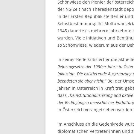
Schönwiese den Pionier der österreic
der NS-Zeit nach Theresienstadt depo
in der Ersten Republik stellten er u
Selbstbestimmung. Ihr Motto war
„Arb
1945 dauerte es mehrere Jahrzehnte b
wurden. Viele Initiativen und Bemü
so Schönwiese, wiederum aus der Be
In seiner Rede kritisiert er die aktue
Reformgesetze der 1990er Jahre in Öster
Inklusion. Die existierende Ausgrenzung
beendeten sie aber nicht.“
Bei der Umse
Jahren in Österreich in Kraft trat, g
dass
„Deinstitutionalisierung und aktiv
der Bedingungen menschlicher Entfaltun
in Österreich vorangetrieben werden
Im Anschluss an die Gedenkrede wurd
diplomatischen Vertreter-innen und zi