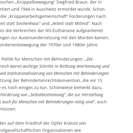
hischen „Krüppelbewegung“ Siegfried Braun, der in
rtiert und 1944 in Auschwitz ermordet wurde. Schon
nd die „Krüppelarbeitsgemeinschaft“ Forderungen nach
eit statt Siechenhaus“
und
„Arbeit statt Mitleid“
. Nach
is die Verbrechen der NS-Euthanasie aufgearbeitet
hungen zur Auseinandersetzung mit den Morden kamen,
hindertenbewegung der 1970er und 1980er Jahre.
lle Politik für Menschen mit Behinderungen:
„Die
reich waren wichtige Schritte in Richtung Anerkennung und
 und Institutionalisierung von Menschen mit Behinderungen
tzung der Behindertenrechtskonvention, die vor 15
ebe es noch einiges zu tun. Schönwiese bemerkt dazu,
e Förderung von „Selbstbestimmung“, die zur Herstellung
g auch für Menschen mit Behinderungen nötig sind
“, auch
 müssen.
en auf dem Friedhof der Opfer Kränze von
vilgesellschaftlichen Organisationen wie