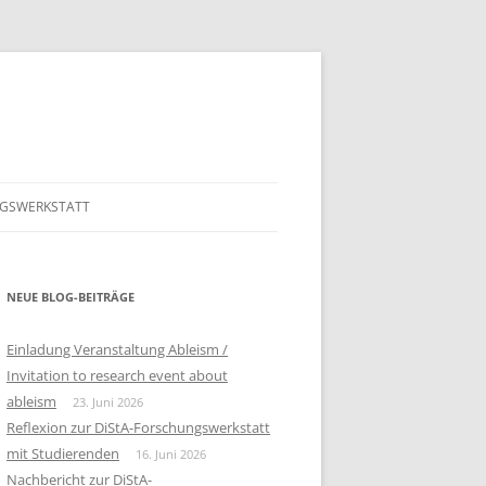
GSWERKSTATT
GSWERKSTATT 2026
PROGRAMM FÜR DIE 5. DISTA
ONLINE FOWE
GSWERKSTATT 2025
NEUE BLOG-BEITRÄGE
PROGRAMM FÜR DIE 4. DISTA
ONLINE FOWE 23.5.2025
GSWERKSTATT 2024
PROGRAMM
Einladung Veranstaltung Ableism /
Invitation to research event about
GSWERKSTATT 2023
HAUER, NIKOLAUS:
PROGRAMM
ableism
23. Juni 2026
INKLUSIONSERFAHRUNGEN VON
Reflexion zur DiStA-Forschungswerkstatt
BERICHT
MENSCHEN MIT
mit Studierenden
16. Juni 2026
LERNSCHWIERIGKEITEN IM
BEITRAG LISA MARIA HOFER
Nachbericht zur DiStA-