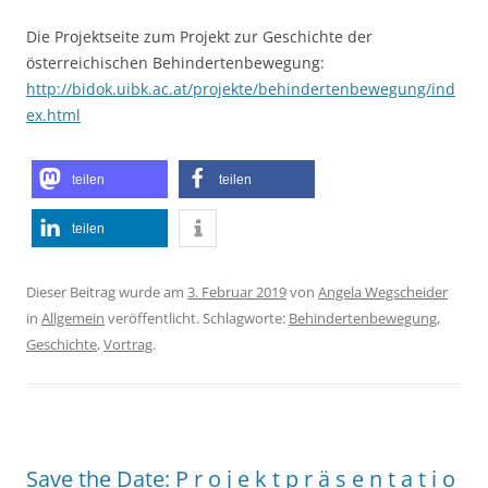
Die Projektseite zum Projekt zur Geschichte der
österreichischen Behindertenbewegung:
http://bidok.uibk.ac.at/projekte/behindertenbewegung/ind
ex.html
teilen
teilen
teilen
Dieser Beitrag wurde am
3. Februar 2019
von
Angela Wegscheider
in
Allgemein
veröffentlicht. Schlagworte:
Behindertenbewegung
,
Geschichte
,
Vortrag
.
Save the Date: P r o j e k t p r ä s e n t a t i o