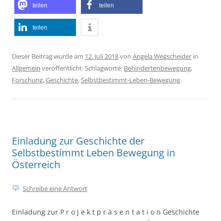
teilen
teilen
teilen
Dieser Beitrag wurde am
12. Juli 2018
von
Angela Wegscheider
in
Allgemein
veröffentlicht. Schlagworte:
Behindertenbewegung
,
Forschung
,
Geschichte
,
Selbstbestimmt-Leben-Bewegung
.
Einladung zur Geschichte der
Selbstbestimmt Leben Bewegung in
Österreich
Schreibe eine Antwort
Einladung zur P r o j e k t p r ä s e n t a t i o n Geschichte