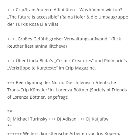
+++ Crip/trans/queere Affinitäten – Was können wir tun?
„The future is accessible” (Raina Hofer & die Umbaugruppe
der Türkis Rosa Lila Villa)
+++ „Großes Gefühl: großer Verwaltungsaufwand.” (Rick
Reuther liest Ianina Ilitcheva)
+++ Über Linda Bilda´s „Cosmic Creatures“ und Philmarie´s
„Verkrüppelte Kurztexte“ im Crip Magazine.
+++ Beerdignung der Norm: Die chilenisch-/deutsche
Trans-Crip Künstler*in. Lorenza Böttner (Society of Friends
of Lorenza Böttner, angefragt)
**
DJ Michael Turinsky +++ DJ Adisan +++ DJ Katjaftw
**
++++++ Weiters: künstlerische Arbeiten von Iris Kopera,