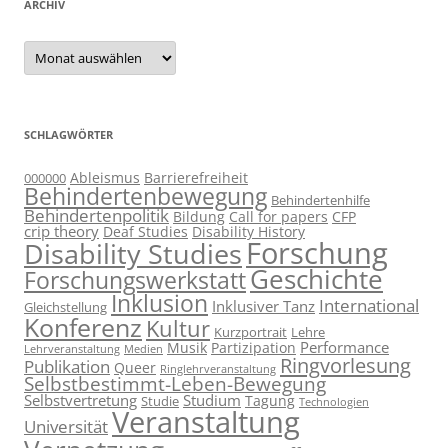
ARCHIV
Archiv
SCHLAGWÖRTER
Ableismus
Barrierefreiheit
000000
Behindertenbewegung
Behindertenhilfe
Behindertenpolitik
Bildung
Call for papers
CFP
crip theory
Deaf Studies
Disability History
Forschung
Disability Studies
Geschichte
Forschungswerkstatt
Inklusion
International
Inklusiver Tanz
Gleichstellung
Konferenz
Kultur
Kurzportrait
Lehre
Performance
Musik
Partizipation
Lehrveranstaltung
Medien
Ringvorlesung
Publikation
Queer
Ringlehrveranstaltung
Selbstbestimmt-Leben-Bewegung
Selbstvertretung
Studium
Tagung
Studie
Technologien
Veranstaltung
Universität