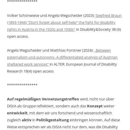
***************
Volker Schönwiese und Angela Wegscheider (2023):
Siegfried Braun
(1893-1944) “Don’t forget about self-help” the fight for disability
rights in Austria in the 1920s and 1930s“
in Disability&Society 38 (6)
open access.
Angela Wegscheider und Matthias Forstner (2024):
„Between
paternalism und autonomy. A differentiated analysis of Austrian
sheltered work services“
in ALTER. European Journal of Disability
Research 18(4) open access
***************
Auf regelmäßigen Vernetzungstreffen
wird, nicht nur über
DiStA als Gruppe reflektiert, sondern auch das
Konzept
weiter
entwickelt
, mit dem wir uns forschend und wissenschaftlich
zugleich
aktiv
in
Politikgestaltung
einbringen können. Auf diese
Weise entsprechen wir als DiStA nicht nur dem, was die Disability