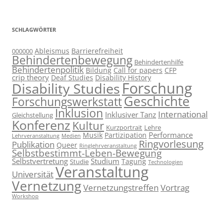
SCHLAGWÖRTER
Ableismus
Barrierefreiheit
000000
Behindertenbewegung
Behindertenhilfe
Behindertenpolitik
Bildung
Call for papers
CFP
crip theory
Deaf Studies
Disability History
Forschung
Disability Studies
Geschichte
Forschungswerkstatt
Inklusion
International
Inklusiver Tanz
Gleichstellung
Konferenz
Kultur
Kurzportrait
Lehre
Performance
Musik
Partizipation
Lehrveranstaltung
Medien
Ringvorlesung
Publikation
Queer
Ringlehrveranstaltung
Selbstbestimmt-Leben-Bewegung
Selbstvertretung
Studium
Tagung
Studie
Technologien
Veranstaltung
Universität
Vernetzung
Vernetzungstreffen
Vortrag
Workshop