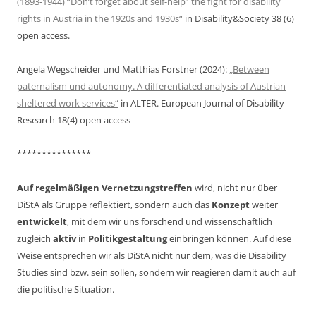
(1893-1944) “Don’t forget about self-help” the fight for disability
rights in Austria in the 1920s and 1930s“
in Disability&Society 38 (6)
open access.
Angela Wegscheider und Matthias Forstner (2024):
„Between
paternalism und autonomy. A differentiated analysis of Austrian
sheltered work services“
in ALTER. European Journal of Disability
Research 18(4) open access
***************
Auf regelmäßigen Vernetzungstreffen
wird, nicht nur über
DiStA als Gruppe reflektiert, sondern auch das
Konzept
weiter
entwickelt
, mit dem wir uns forschend und wissenschaftlich
zugleich
aktiv
in
Politikgestaltung
einbringen können. Auf diese
Weise entsprechen wir als DiStA nicht nur dem, was die Disability
Studies sind bzw. sein sollen, sondern wir reagieren damit auch auf
die politische Situation.