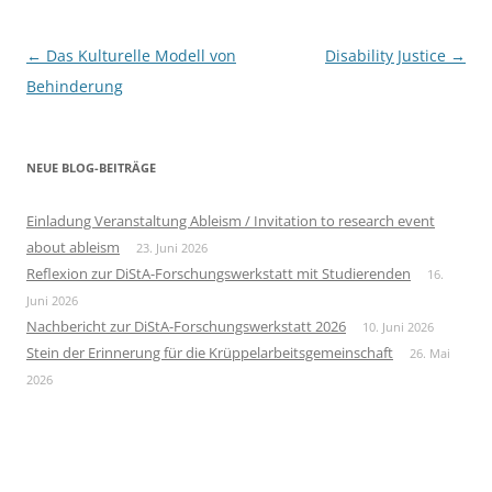
Beitragsnavigation
←
Das Kulturelle Modell von
Disability Justice
→
Behinderung
NEUE BLOG-BEITRÄGE
Einladung Veranstaltung Ableism / Invitation to research event
about ableism
23. Juni 2026
Reflexion zur DiStA-Forschungswerkstatt mit Studierenden
16.
Juni 2026
Nachbericht zur DiStA-Forschungswerkstatt 2026
10. Juni 2026
Stein der Erinnerung für die Krüppelarbeitsgemeinschaft
26. Mai
2026