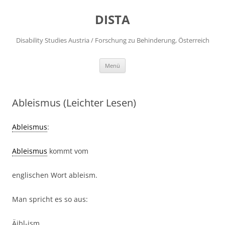
DISTA
Disability Studies Austria / Forschung zu Behinderung, Österreich
Zum
Menü
Inhalt
springen
Ableismus (Leichter Lesen)
Ableismus
:
Ableismus
kommt vom
englischen Wort ableism.
Man spricht es so aus:
Äibl-ism.