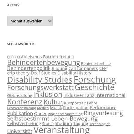
ARCHIV
Archiv
SCHLAGWÖRTER
Ableismus
Barrierefreiheit
000000
Behindertenbewegung
Behindertenhilfe
Behindertenpolitik
Bildung
Call for papers
CFP
crip theory
Deaf Studies
Disability History
Forschung
Disability Studies
Geschichte
Forschungswerkstatt
Inklusion
International
Inklusiver Tanz
Gleichstellung
Konferenz
Kultur
Kurzportrait
Lehre
Performance
Musik
Partizipation
Lehrveranstaltung
Medien
Ringvorlesung
Publikation
Queer
Ringlehrveranstaltung
Selbstbestimmt-Leben-Bewegung
Selbstvertretung
Studium
Tagung
Studie
Technologien
Veranstaltung
Universität