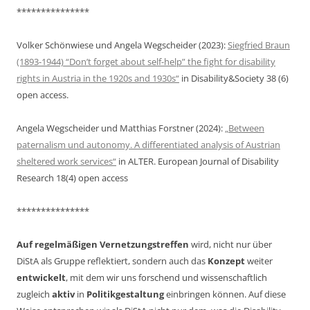
***************
Volker Schönwiese und Angela Wegscheider (2023):
Siegfried Braun
(1893-1944) “Don’t forget about self-help” the fight for disability
rights in Austria in the 1920s and 1930s“
in Disability&Society 38 (6)
open access.
Angela Wegscheider und Matthias Forstner (2024):
„Between
paternalism und autonomy. A differentiated analysis of Austrian
sheltered work services“
in ALTER. European Journal of Disability
Research 18(4) open access
***************
Auf regelmäßigen Vernetzungstreffen
wird, nicht nur über
DiStA als Gruppe reflektiert, sondern auch das
Konzept
weiter
entwickelt
, mit dem wir uns forschend und wissenschaftlich
zugleich
aktiv
in
Politikgestaltung
einbringen können. Auf diese