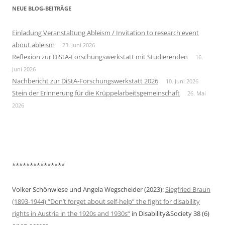
NEUE BLOG-BEITRÄGE
Einladung Veranstaltung Ableism / Invitation to research event
about ableism
23. Juni 2026
Reflexion zur DiStA-Forschungswerkstatt mit Studierenden
16.
Juni 2026
Nachbericht zur DiStA-Forschungswerkstatt 2026
10. Juni 2026
Stein der Erinnerung für die Krüppelarbeitsgemeinschaft
26. Mai
2026
***************
Volker Schönwiese und Angela Wegscheider (2023):
Siegfried Braun
(1893-1944) “Don’t forget about self-help” the fight for disability
rights in Austria in the 1920s and 1930s“
in Disability&Society 38 (6)