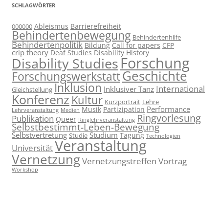
SCHLAGWÖRTER
Ableismus
Barrierefreiheit
000000
Behindertenbewegung
Behindertenhilfe
Behindertenpolitik
Bildung
Call for papers
CFP
crip theory
Deaf Studies
Disability History
Forschung
Disability Studies
Geschichte
Forschungswerkstatt
Inklusion
International
Inklusiver Tanz
Gleichstellung
Konferenz
Kultur
Kurzportrait
Lehre
Performance
Musik
Partizipation
Lehrveranstaltung
Medien
Ringvorlesung
Publikation
Queer
Ringlehrveranstaltung
Selbstbestimmt-Leben-Bewegung
Selbstvertretung
Studium
Tagung
Studie
Technologien
Veranstaltung
Universität
Vernetzung
Vernetzungstreffen
Vortrag
Workshop