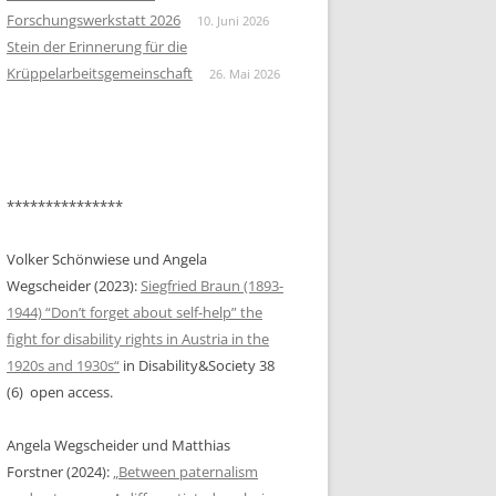
KONTEXT DES ALLGEMEINEN
Forschungswerkstatt 2026
10. Juni 2026
ARBEITSMARKTS IN ÖSTERREICH
BEITRAG KASSANDRA RUHM
Stein der Erinnerung für die
Krüppelarbeitsgemeinschaft
26. Mai 2026
HEINRICH, ELISA: „GESCHLECHT:
BEITRAG NIKOLAUS HAUER &
BEHINDERT“. FEMINISTISCHE
HELGA FASCHING
DEBATTEN UM
NICHT/BEHINDERUNG IN DEN
1980ER JAHREN
***************
HOCHSTEINER, LAURA: “THE
WORLD WILL FINALLY SEE US AS
Volker Schönwiese und Angela
WE ARE”—DIS/ABILITY AND LIFE
Wegscheider (2023):
Siegfried Braun (1893-
WRITING: TAKING CONTROL OF
1944) “Don’t forget about self-help” the
THE NARRATIVE IN ALICE WONG’S
fight for disability rights in Austria in the
YEAR OF THE TIGER (2022)
1920s and 1930s“
in Disability&Society 38
(6) open access.
JÄGER, SIMONE: INKLUSION UND
SELBSTBESTIMMUNG IN
Angela Wegscheider und Matthias
STATIONÄREN KINDER- UND
Forstner (2024):
„Between paternalism
JUGENDHILFEEINRICHTUNGEN.