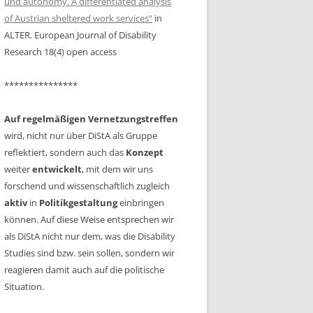
und autonomy. A differentiated analysis
PERSPEKTIVEN VON
of Austrian sheltered work services“
in
PÄDAGOGISCHEN FACHKRÄFTEN,
ALTER. European Journal of Disability
KINDERN UND JUGENDLICHEN
Research 18(4) open access
JOCH, MICHAELA: SCIENCE ALL
***************
INCLUSIVE? EINSCHÄTZUNGEN
DER
Auf regelmäßigen Vernetzungstreffen
BEHINDERTENVERTRAUENSPERSONEN
wird, nicht nur über DiStA als Gruppe
ZU INKLUSION IM KONTEXT VON
reflektiert, sondern auch das
Konzept
WISSENSCHAFT & UNIVERSITÄT
weiter
entwickelt
, mit dem wir uns
forschend und wissenschaftlich zugleich
KOPP-SIXT, SILVIA MARIA:
aktiv
in
Politikgestaltung
AKTEURSNETZWERKE ALS
einbringen
können. Auf diese Weise entsprechen wir
REFLEXIONSINSTRUMENT
als DiStA nicht nur dem, was die Disability
LIST, VALERIE SOPHIE: ABLEISM
Studies sind bzw. sein sollen, sondern wir
SENSIBLE LEHRE AN
reagieren damit auch auf die politische
HOCHSCHULEN
Situation.
SHMIDT, VICTORIA: