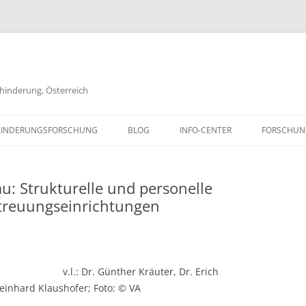
ehinderung, Österreich
Zum
Inhalt
BEHINDERUNGSFORSCHUNG
BLOG
INFO-CENTER
FORSCHUN
springen
PARTNER UND LINKS
FORSCHUN
u: Strukturelle und personelle
KONTAKT & MAILINGLISTE
FORSCHUN
etreuungseinrichtungen
DISTA DOKUMENTENARCHIV
FORSCHUN
GLOSSAR
FORSCHUN
v.l.: Dr. Günther Kräuter, Dr. Erich
IMPRESSUM
Reinhard Klaushofer; Foto: © VA