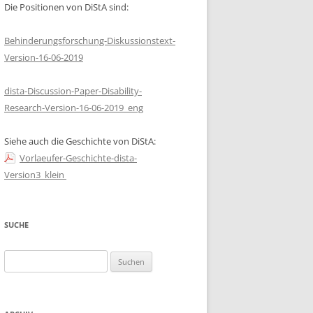
Die Positionen von DiStA sind:
REPRODUKTIVE
UNGERECHTIGKEIT UND
Behinderungsforschung-Diskussionstext-
GENETISCHE BERATUNG IN DER
Version-16-06-2019
SOZIALISTISCHEN
BEHINDERTENPOLITIK
dista-Discussion-Paper-Disability-
Research-Version-16-06-2019_eng
TAUTTER, VANESSA: DISABILITY
HISTORY PROJECT AM HAUS DER
Siehe auch die Geschichte von DiStA:
GESCHICHTE ÖSTERREICH
Vorlaeufer-Geschichte-dista-
ULM, HEIDI: INNKLUSION-
Version3_klein
ENTWICKLUNG VON
ASSISTENZLÖSUNGEN FÜR
MENSCHEN MIT BEHINDERUNGEN
SUCHE
IN INTERDISZIPLINÄREN TEAMS
Suchen
nach: