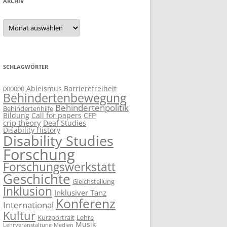
ARCHIV
Archiv
SCHLAGWÖRTER
Ableismus
Barrierefreiheit
000000
Behindertenbewegung
Behindertenpolitik
Behindertenhilfe
Bildung
Call for papers
CFP
crip theory
Deaf Studies
Disability History
Disability Studies
Forschung
Forschungswerkstatt
Geschichte
Gleichstellung
Inklusion
Inklusiver Tanz
Konferenz
International
Kultur
Kurzportrait
Lehre
Musik
Lehrveranstaltung
Medien