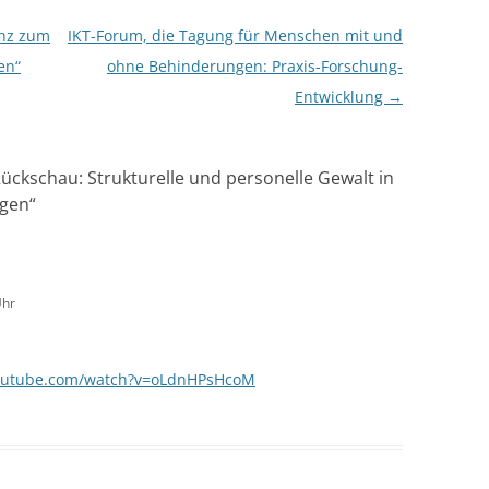
enz zum
IKT-Forum, die Tagung für Menschen mit und
en“
ohne Behinderungen: Praxis-Forschung-
Entwicklung
→
ückschau: Strukturelle und personelle Gewalt in
ngen
“
Uhr
youtube.com/watch?v=oLdnHPsHcoM