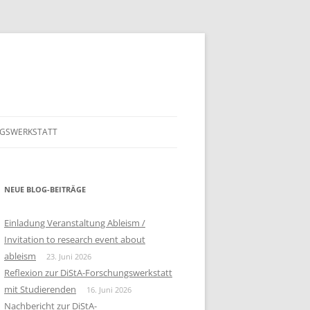
GSWERKSTATT
GSWERKSTATT 2026
PROGRAMM FÜR DIE 5. DISTA
ONLINE FOWE
GSWERKSTATT 2025
NEUE BLOG-BEITRÄGE
PROGRAMM FÜR DIE 4. DISTA
ONLINE FOWE 23.5.2025
GSWERKSTATT 2024
PROGRAMM
Einladung Veranstaltung Ableism /
Invitation to research event about
GSWERKSTATT 2023
HAUER, NIKOLAUS:
PROGRAMM
ableism
23. Juni 2026
INKLUSIONSERFAHRUNGEN VON
Reflexion zur DiStA-Forschungswerkstatt
BERICHT
MENSCHEN MIT
mit Studierenden
16. Juni 2026
LERNSCHWIERIGKEITEN IM
BEITRAG LISA MARIA HOFER
Nachbericht zur DiStA-