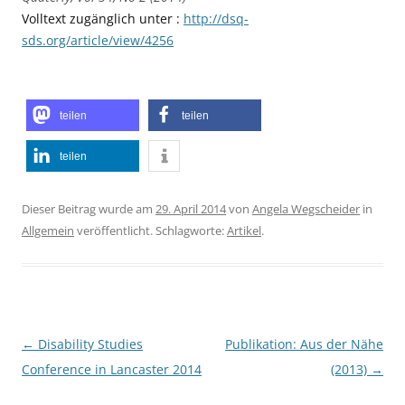
Volltext zugänglich unter :
http://dsq-
sds.org/article/view/4256
teilen
teilen
teilen
Dieser Beitrag wurde am
29. April 2014
von
Angela Wegscheider
in
Allgemein
veröffentlicht. Schlagworte:
Artikel
.
Beitragsnavigation
←
Disability Studies
Publikation: Aus der Nähe
Conference in Lancaster 2014
(2013)
→