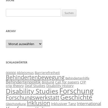
SUCHE
Suchen
nach:
ARCHIV
Archiv
SCHLAGWÖRTER
Ableismus
Barrierefreiheit
000000
Behindertenbewegung
Behindertenhilfe
Behindertenpolitik
Bildung
Call for papers
CFP
crip theory
Deaf Studies
Disability History
Forschung
Disability Studies
Geschichte
Forschungswerkstatt
Inklusion
International
Inklusiver Tanz
Gleichstellung