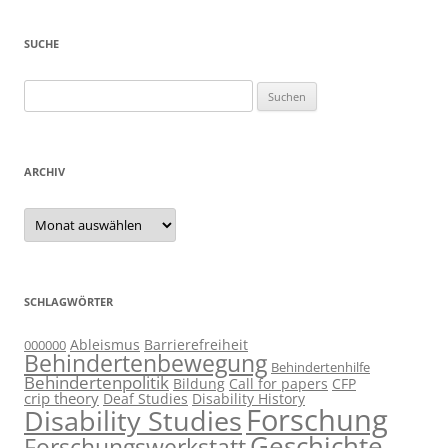
SUCHE
Suchen
nach:
ARCHIV
Archiv
SCHLAGWÖRTER
Ableismus
Barrierefreiheit
000000
Behindertenbewegung
Behindertenhilfe
Behindertenpolitik
Bildung
Call for papers
CFP
crip theory
Deaf Studies
Disability History
Forschung
Disability Studies
Geschichte
Forschungswerkstatt