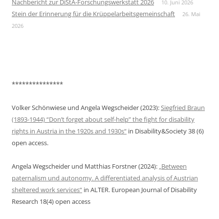
Nachbericht zur DiStA-Forschungswerkstatt 2026
10. Juni 2026
Stein der Erinnerung für die Krüppelarbeitsgemeinschaft
26. Mai
2026
***************
Volker Schönwiese und Angela Wegscheider (2023):
Siegfried Braun
(1893-1944) “Don’t forget about self-help” the fight for disability
rights in Austria in the 1920s and 1930s“
in Disability&Society 38 (6)
open access.
Angela Wegscheider und Matthias Forstner (2024):
„Between
paternalism und autonomy. A differentiated analysis of Austrian
sheltered work services“
in ALTER. European Journal of Disability
Research 18(4) open access